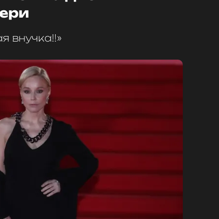
ери
 внучка!!»