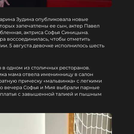
Марина Зудина опубликовала новые
торых запечатлены ее сын, актер Павел
юбленная, актриса Софья Синицына.
ара воссоединилась, чтобы отметить
и. 5 августа девочке исполнилось шесть
в одном из столичных ресторанов.
ика мама отвела именинницу в салон
уратную прическу «мальвинка» с легкими
го вечера Софья и Мия выбрали парные
 платья с завышенной талией и пышным