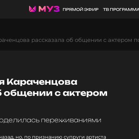
ПРЯМОЙ ЭФИР
ТВ ПРОГРАММ
раченцова рассказала об общении с актером п
я Караченцова
б общении с актером
оделилась переживаниями
назад, но, по признанию супруги артиста