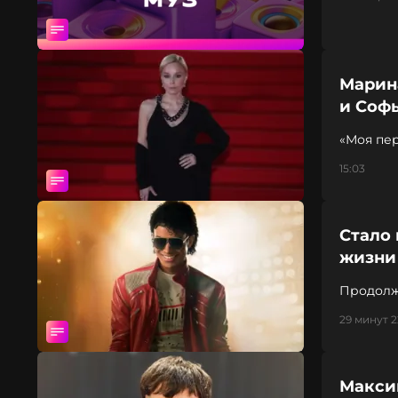
Марин
и Соф
«Моя пер
15:03
Стало 
жизни
Продолже
конце 20
29 минут 
Макси