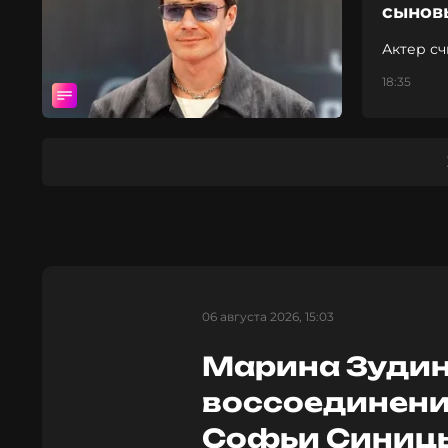
сынов
Актер с
необход
18:35
06 августа 2026, 15:03
Марина Зудин
воссоединени
Софьи Синицы