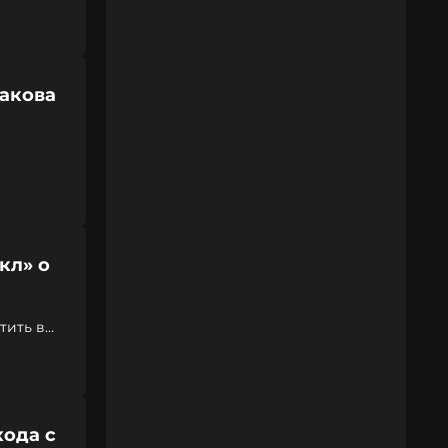
бакова
кл» о
тить в
хода с