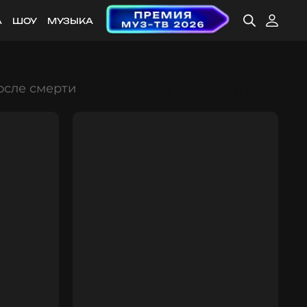
А
ШОУ
МУЗЫКА
осле смерти