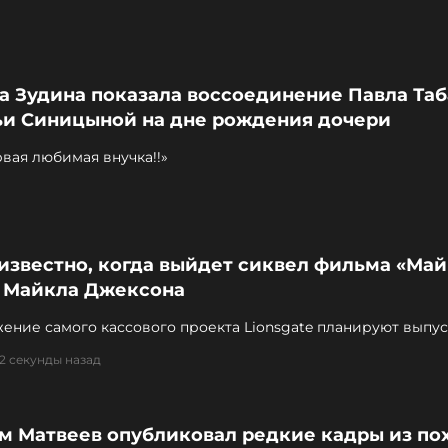
а Зудина показала воссоединение Павла Та
ьи Синицыной на дне рождения дочери
вая любимая внучка!!»
известно, когда выйдет сиквел фильма «Май
 Майкла Джексона
ние самого кассового проекта Lionsgate планируют выпус
27 — первой половине 2028 года
22 секунды назад
м Матвеев опубликовал редкие кадры из по