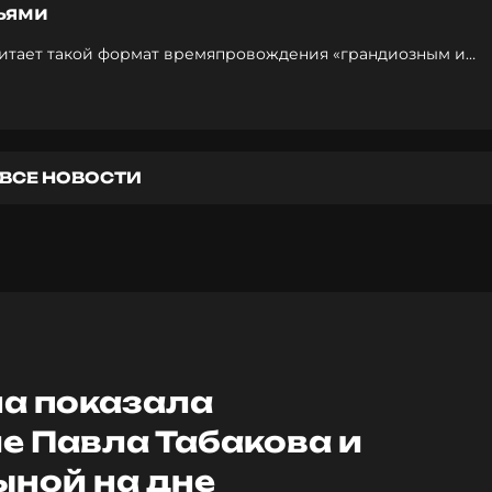
ьями
читает такой формат времяпровождения «грандиозным и
имым» опытом
ВСЕ НОВОСТИ
а показала
е Павла Табакова и
ной на дне