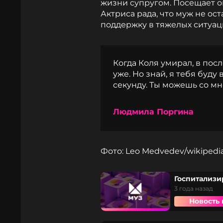
жизни супругом. Посещает он
Актриса рада, что муж не ост
поддержку в тяжелых ситуац
Когда Коля умирал, в пос
уже. Но знай, я тебя буду
секунду. Ты можешь со мн
Людмила Поргина
Фото: Leo Medvedev/wikipedia
Госпитализи
3 года назад
Новость 