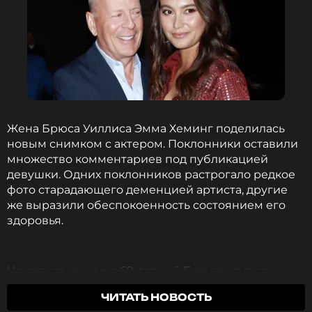
Жена Брюса Уиллиса Эмма Хеминг поделилась
новым снимком с актером. Поклонники оставили
множество комментариев под публикацией
девушки. Одних поклонников растрогало редкое
фото старадающего деменцией артиста, другие
же выразили обеспокоенность состоянием его
здоровья.
На свежем снимке 69-летний Брюс сидит на
лужайке вместе с супругой и пускает мыльные
ЧИТАТЬ НОВОСТЬ
пузыри. Актер предпочел для прогулки простой