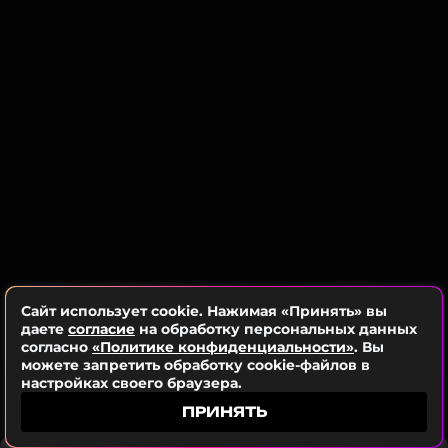
будет «эмоциональным». Артистка постоянно
вспоминает их общее прошлое с благодарностью
и восхищается его отважной борьбой с болезнью.
Эмма Хеминг, нынешняя жена Уиллиса, также
недавно высказалась о его диагнозе, заявив, что
деменция не приговор, и даже сейчас у актера
есть много причин для счастья.
ФОТО: ТАСС
Читайте нас в ВКонтакте, чтобы
Сайт использует cookie. Нажимая «Принять» вы
оставаться в курсе событий
даете
согласие
на обработку персональных данных
согласно
«Политике конфиденциальности»
. Вы
ПОДПИСАТЬСЯ
можете запретить обработку cookie-файлов в
настройках своего браузера.
ПРИНЯТЬ