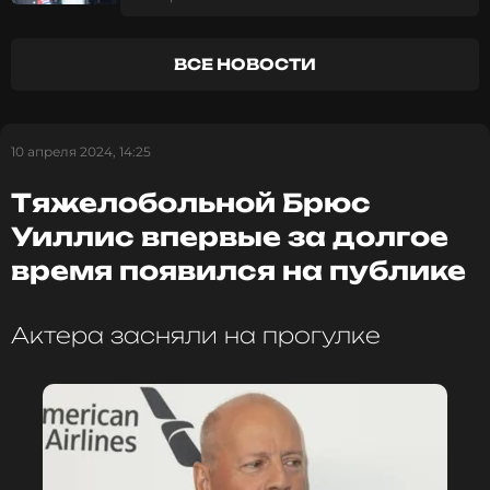
больше времени.
подробности
ВСЕ НОВОСТИ
Фото: Zuma\TASS
10 апреля 2024, 14:25
Читайте нас в Телеграме, чтобы
Тяжелобольной Брюс
оставаться в курсе событий
Уиллис впервые за долгое
ПОДПИСАТЬСЯ
время появился на публике
Актера засняли на прогулке
ССЫЛКА