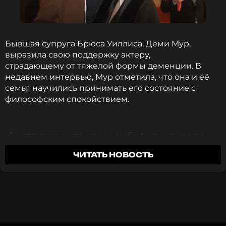
чтобы оставаться в курсе событий
ПОДПИСАТЬСЯ
Бывшая супруга Брюса Уиллиса, Деми Мур,
выразила свою поддержку актеру,
страдающему от тяжелой формы деменции. В
недавнем интервью, Мур отметила, что она и её
ССЫЛКА
семья научились принимать его состояние с
философским спокойствием.
«Ты отпускаешь то, каким он был или каким, по
твоему мнению, должен быть,и находишься в
ЧИТАТЬ НОВОСТЬ
настоящем и принимаешь радость и любовь», —
заявила звезда, подчеркнув важность жить
настоящим.
Деми также призналась, что готовится к
прощанию с Уиллисом, которое, по её словам,