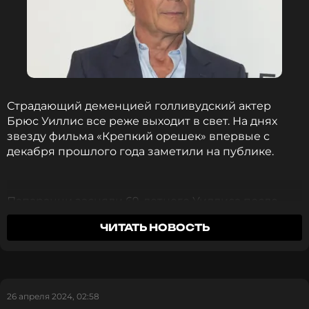
Страдающий деменцией голливудский актер
Брюс Уиллис все реже выходит в свет. На днях
звезду фильма «Крепкий орешек» впервые с
декабря прошлого года заметили на публике.
Папарацци засняли 69-летнего Уиллиса после
прогулки с его ассистентом в районе Шерман-
ЧИТАТЬ НОВОСТЬ
Окс в Калифорнии. Бывший супруг Деми Мур
сидел на пассажирском сиденье автомобиля. Он
выбрал для прогулки темно-синий свитер и
красную футболку.
26 апреля 2024, 02:58