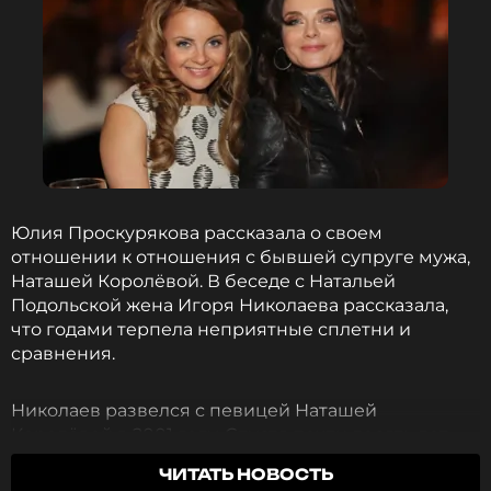
Юлия Проскурякова рассказала о своем
отношении к отношения с бывшей супруге мужа,
Наташей Королёвой. В беседе с Натальей
Подольской жена Игоря Николаева рассказала,
что годами терпела неприятные сплетни и
сравнения.
Николаев развелся с певицей Наташей
Королёвой в 2001 году. Спустя почти десять лет
музыкант женился на Проскуряковой, и у пары
ЧИТАТЬ НОВОСТЬ
родилась дочь Вероника. Однако поклонники до