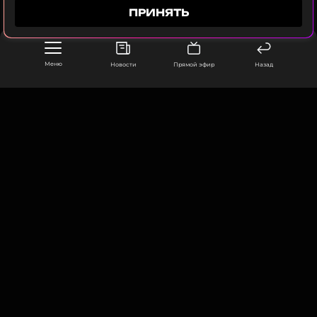
ПОДПИСАТЬСЯ
ПРИНЯТЬ
Меню
Новости
Прямой эфир
Назад
ССЫЛКА
ООО «Муз ТВ Операционная компания» ИНН 7703679460
105066, город Москва,
улица Ольховская, д. 4, корп. 2
info@muz-tv.ru
+ 7(495) 213-18-68
КОНТАКТЫ
НОВОСТИ
ПОЛИТИКА КОНФИДЕНЦИАЛЬНОСТИ