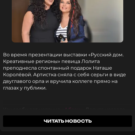
Во время презентации выставки «Русский дом.
Креативные регионы» певица Лолита
преподнесла спонтанный подарок Наташе
Королёвой. Артистка сняла с себя серьги в виде
двуглавого орла и вручила коллеге прямо на
глазах у публики.
Как сообщает издание
«Абзац»
, Лолита назвала
поступок проявлением русского характера.
ЧИТАТЬ НОВОСТЬ
Певица заявила:
«Потому что это по-русски.
Хозяйке понравилось — снимаем, дарим. Вот