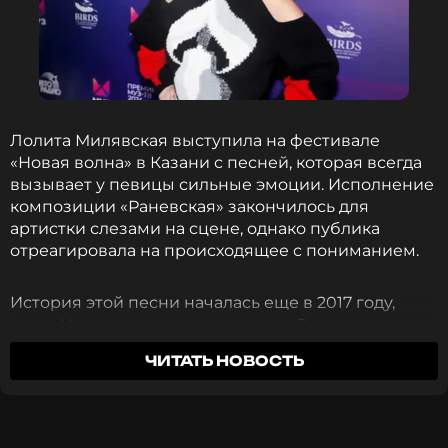
именно вам. Всем, кто мечтает, всем, кто хочет
большего от жизни, я скажу одно. Ищите пути», —
пожелал певец читателям МУЗ-ТВ.
IOWA
Лолита Милявская выступила на фестивале
Музыкант, Группа
«Новая волна» в Казани с песней, которая всегда
Жанры: Поп
вызывает у певицы сильные эмоции. Исполнение
Биография, последние новости
композиции «Раневская» закончилось для
и многое другое >
артистки слезами на сцене, однако публика
отреагировала на происходящее с пониманием.
Ранее победитель конкурса Alex Lim
признался
,
что не может радоваться без семьи.
История этой песни началась еще в 2017 году,
когда Милявская впервые спела «Раневскую» на
Узнать о всех победителях международного
том же фестивале. Уже тогда номер произвел
ЧИТАТЬ НОВОСТЬ
музыкального конкурса «Новая волна 2025»
сильное впечатление на зрителей и заставил
можно
ЗДЕСЬ
.
саму исполнительницу прослезиться.
ФОТО: ТАСС
Спустя семь лет ситуация повторилась, но