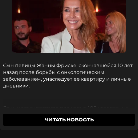
Сын певицы Жанны Фриске, скончавшейся 10 лет
назад после борьбы с онкологическим
заболеванием, унаследует ее квартиру и личные
дневники.
Речь идет о квартире площадью 100 квадратных
метров, расположенной в районе Красной
ЧИТАТЬ НОВОСТЬ
Пресни. Об этом сообщил отец артистки
Владимир Фриске в интервью kp.ru.