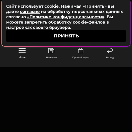
Сайт использует cookie. Нажимая «Принять» вы
даете
согласие
на обработку персональных данных
согласно
«Политике конфиденциальности»
. Вы
можете запретить обработку cookie-файлов в
настройках своего браузера.
ПРИНЯТЬ
Меню
Новости
Прямой эфир
Назад
ООО «Муз ТВ Операционная компания» ИНН 7703679460
105066, город Москва,
улица Ольховская, д. 4, корп. 2
info@muz-tv.ru
+ 7(495) 213-18-68