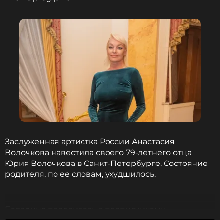
Шепелев, который уже успел вступить в новый
брак, утверждает, что родители Фриске сами
отказываются от встреч с Платоном. При этом
Владимир Борисович и его супруга настаивают,
что бывший зять ставит непреодолимые условия
при организации таких контактов.
Фото: соцсети Ольги Орловой
Читайте нас в ВКонтакте, чтобы
Заслуженная артистка России Анастасия
оставаться в курсе событий
Волочкова навестила своего 79-летнего отца
Юрия Волочкова в Санкт-Петербурге. Состояние
ПОДПИСАТЬСЯ
родителя, по ее словам, ухудшилось.
Балерина поделилась с подписчиками