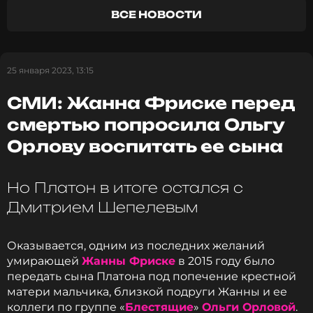
ВСЕ НОВОСТИ
Читайте нас в ВКонтакте, чтобы
оставаться в курсе событий
25 января 2023, 13:15
ПОДПИСАТЬСЯ
СМИ: Жанна Фриске перед
смертью попросила Ольгу
Орлову воспитать ее сына
ССЫЛКА
Но Платон в итоге остался с
Дмитрием Шепелевым
Оказывается, одним из последних желаний
умирающей
Жанны Фриске
в 2015 году было
передать сына Платона под попечение крестной
матери мальчика, близкой подруги Жанны и ее
коллеги по группе «
Блестящие
»
Ольги Орловой
.