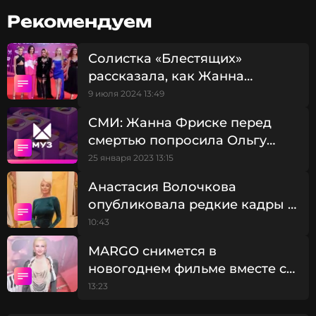
По оценкам риелторов, стоимость жилья
Рекомендуем
составляет 60-65 миллионов рублей.
Солистка «Блестящих»
Владимир Фриске рассказал о планах в
рассказала, как Жанна
отношении этой недвижимости, подчеркнув, что
Фриске спасла ей жизнь
9 июля 2024 13:49
она сохраняется исключительно для сына Жанны,
Платона.
СМИ: Жанна Фриске перед
смертью попросила Ольгу
«Мы просто бережем эту квартиру для него. Не
Орлову воспитать ее сына
25 января 2023 13:15
сдаем, не продаем, она ждет Платона. Там все, как
при Жанне. Все вещи, посуда. Жена с дочкой ходят
Анастасия Волочкова
туда два раза в месяц — убираются, протирают
опубликовала редкие кадры с
пыль, поливают цветы. Мы хотим, чтобы Платон
больным отцом
10:43
пришел и почувствовал, как жила его мама,
увидел ее вещи, почитал ее записи», — поделился
MARGO снимется в
Владимир Фриске.
новогоднем фильме вместе с
Филиппом Киркоровым: «Это
13:23
шок-контент»
ФОТО: ТАСС