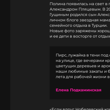
Полина появилась на свет в
Александром Пляцевым. В 2
Гущиным родился сын Алекса
личном блоге звездная мама
семейного отдыха в Турции.
Новые фото заряжены хорош
и ее дети в восторге от отды
Пирс, лужайка в тени под
на улице, где вечерами кр
цветущих деревьев и аром
наши любимые закаты и би
лета для рабочей жизни в
Елена Подкаминская
«Если вдруг Нобелевский ко