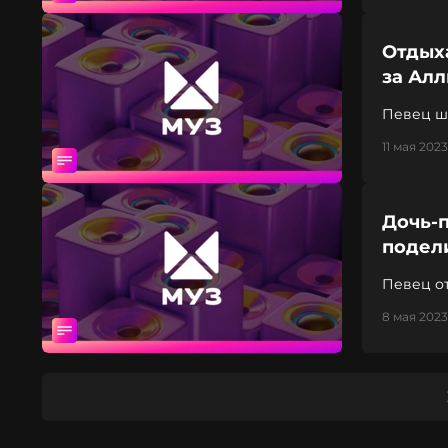
Отдых
за Ал
Певец ш
11 мая 2023
Дочь-п
подели
Певец о
8 мая 2023