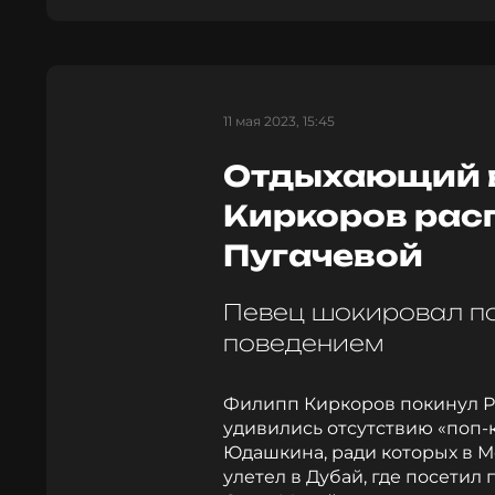
11 мая 2023, 15:45
Отдыхающий 
Киркоров рас
Пугачевой
Певец шокировал п
поведением
Филипп Киркоров покинул Р
удивились отсутствию «поп-
Юдашкина, ради которых в М
улетел в Дубай, где посетил