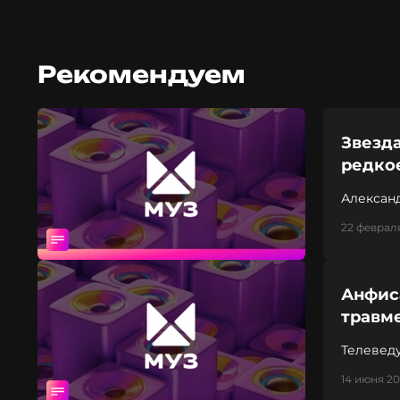
Рекомендуем
Звезд
редко
Алексан
22 февраля
Анфиса
травм
Телевед
14 июня 20