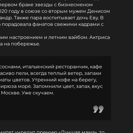
 первом браке звезды с бизнесменом
020 году в союзе со вторым мужем Денисом
ндр. Также пара воспитывает дочь Еву. В
 порадовала фанатов свежими кадрами с
им настроением и летним вайбом. Актриса
ха на побережье.
 соснами, итальянский ресторанчик, кафе
асиво пели, всегда теплый ветер, запахи
аты цветов. Утренний кофе на берегу,
рюза моря. Запомнили цвет, запах, вкус
 Москве. Уже скучаем.
митет учредит премию «Лучшая мама», то