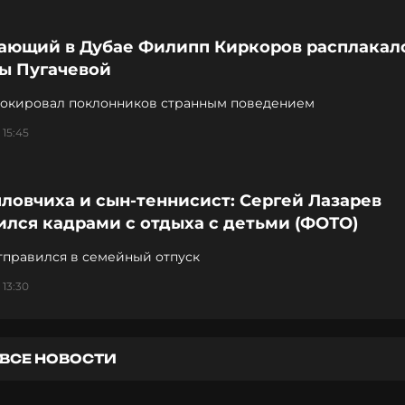
ающий в Дубае Филипп Киркоров расплакалс
лы Пугачевой
окировал поклонников странным поведением
 15:45
ловчиха и сын-теннисист: Сергей Лазарев
лся кадрами с отдыха с детьми (ФОТО)
тправился в семейный отпуск
 13:30
ВСЕ НОВОСТИ