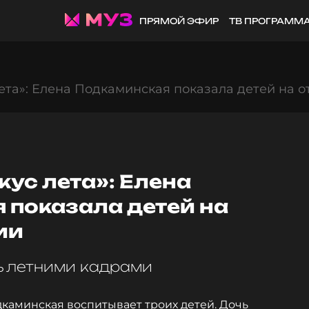
ПРЯМОЙ ЭФИР
ТВ ПРОГРАММ
ета»: Елена Подкаминская показала детей на о
ус лета»: Елена
 показала детей на
ии
ь летними кадрами
дкаминская воспитывает троих детей. Дочь