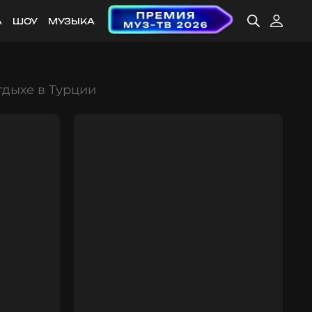
А
ШОУ
МУЗЫКА
тдыхе в Турции