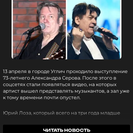
13 апреля в городе Углич проходило выступление
73-летнего Александра Серова. После этого в
соцсетях стали появляться видео, на которых
артист вышел представлять музыкантов, а зал уже
к тому времени почти опустел.
Юрий Лоза, который всего на три года младше
коллеги, прокомментировал это неприятное для
каждого певца происшествие. Он считает, что
ЧИТАТЬ НОВОСТЬ
Серову стоит что-то изменить.