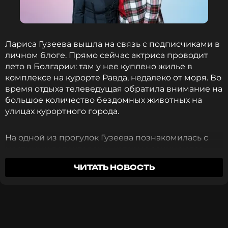
загородного дома его расходы составляют две
пенсии. «Мне обязательно нужно что-то делать:
работать, писать песни, ходить на эфиры,
выкладывать ролики в интернете», — объяснил
Лариса Гузеева вышла на связь с подписчиками в
музыкант.
личном блоге. Прямо сейчас актриса проводит
лето в Болгарии: там у нее куплено жилье в
Фото: Евгений Стукалин/ТАСС
комплексе на курорте Равда, недалеко от моря. Во
время отдыха телеведущая обратила внимание на
большое количество бездомных животных на
Читайте нас в Телеграме, чтобы
улицах курортного города.
оставаться в курсе событий
На одной из прогулок Гузеева познакомилась с
ПОДПИСАТЬСЯ
местными волонтерами, которые занимаются
спасением и лечением брошенных собак, а также
ЧИТАТЬ НОВОСТЬ
подыскивают животным новых хозяев. Сама
звезда также регулярно помогает бездомным
животным, а дома у Гузеевой уже три года живет
ССЫЛКА
мальтипу по кличке Жужа.