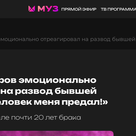
ПРЯМОЙ ЭФИР
ТВ ПРОГРАММ
моционально отреагировал на развод бывшей 
ров эмоционально
 на развод бывшей
еловек меня предал!»
ле почти 20 лет брака