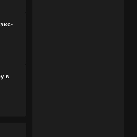
 экс-
у в