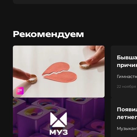
Рекомендуем
Бывша
причин
Гимнастк
решилас
22 ноября 
Появи
летне
Музыкан