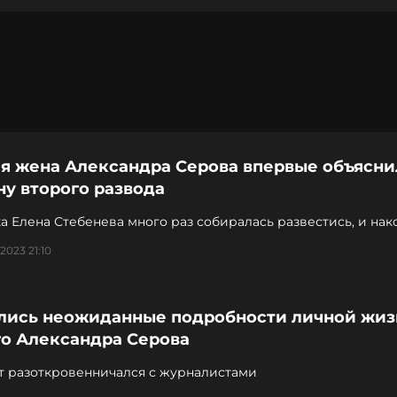
я жена Александра Серова впервые объясни
у второго развода
а Елена Стебенева много раз собиралась развестись, и нак
ь
2023 21:10
лись неожиданные подробности личной жизн
го Александра Серова
т разоткровенничался с журналистами