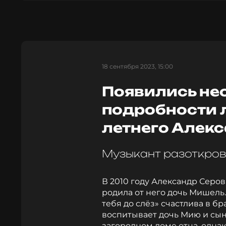
18 сентября 2023, 15:00
Появились н
подробности 
летнего Алек
Музыкант разоткро
В 2010 году Александр Серов
родила от него дочь Мишель
тебя до слёз» счастлива в 
воспитывает дочь Мию и сын
загородном доме отца, одна