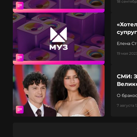
18 сентябр
«Хотел
супру
Елена С
19 мая 2023
СМИ: З
Велик
О бракос
7 августа 1