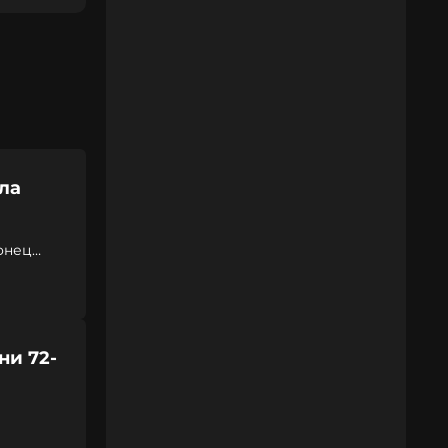
ла
онец
и 72-