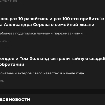
я 2023 15:00
ось раз 10 разойтись и раз 100 его прибить!»:
га Александра Серова о семейной жизни
тебенева поделилась личными переживаниями
 14:45
ендея и Том Холланд сыграли тайную свадьб
обритании
очетании актеров стало известно в начале года
3:17
ВСЕ НОВОСТИ