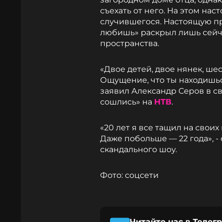
съехать от него. На этом на
случившегося. Настоящую пр
любишь» раскрыл лишь сейча
пространства.
«Двое детей, двое нянек, шес
Ощущение, что ты находишьс
заявил Александр Серов в 
сошлись» на
НТВ
.
«20 лет я все тащил на своих
Даже побольше — 22 года», -
скандального шоу.
Фото: соцсети
Читайте нас в Телег