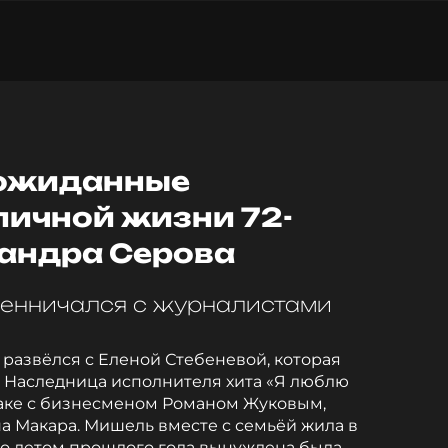
еожиданные
личной жизни 72-
сандра Серова
венничался с журналистами
 развёлся с Еленой Стебеневой, которая
. Наследница исполнителя хита «Я люблю
браке с бизнесменом Романом Жуковым,
а Макара. Мишель вместе с семьёй жила в
ко летом прошлого года вынуждена была