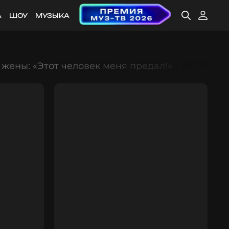
А
ШОУ
МУЗЫКА
жены: «Этот человек меня предал!»