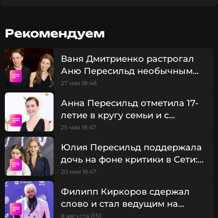
человека. Актриса отметила, что Маша обладает
мудростью не по годам, способна на самые
опасные приключения, глубоко чувствует людей
Рекомендуем
и предугадывает события.
Ваня Дмитриенко растрогал
Аню Пересильд необычным
подарком на день рождения
27 мая 18:48
Анна Пересильд отметила 17-
летие в кругу семьи и с
возлюбленным Ваней
25 мая 18:47
Дмитриенко
Юлия Пересильд поддержала
дочь на фоне критики в Сети:
«Не трать нервы на слухи»
20 мая 18:47
Филипп Киркоров сдержал
слово и стал ведущим на
свадьбе Клавы Коки и
8 августа 11:51