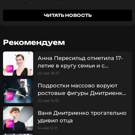
подарка.
«Там почти 50 тысяч деталей. Надеюсь,
всё получится круто… Для того чтобы подарок
ЧИТАТЬ НОВОСТЬ
произвел максимальное впечатление, мне
нужно было найти локацию»
, — рассказал певец.
Рекомендуем
Анна Пересильд отметила 17-
летие в кругу семьи и с
возлюбленным Ваней
25 мая 18:47
Дмитриенко
Подростки массово воруют
ростовые фигуры Дмитриенко
из супермаркетов
22 мая 14:10
Ваня Дмитриенко трогательно
удивил отца
14 мая 12:21