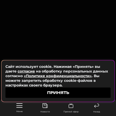
отношения.
ССЫЛКА
Ранее Дмитриенко
рассказал
, как оказался в
потенциально опасной ситуации.
Валерия
Музыкант, Певица
Жанры: Поп
Биография, последние новости
и многое другое >
Сайт использует cookie. Нажимая «Принять» вы
даете
согласие
на обработку персональных данных
согласно
«Политике конфиденциальности»
. Вы
ФОТО: ТАСС
можете запретить обработку cookie-файлов в
настройках своего браузера.
ПРИНЯТЬ
Смотрите нас в Likee, чтобы
оставаться в курсе событий
Меню
Новости
Прямой эфир
Назад