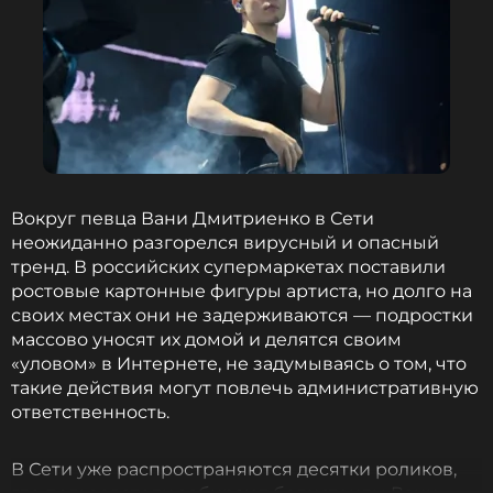
Вокруг певца Вани Дмитриенко в Сети
неожиданно разгорелся вирусный и опасный
тренд. В российских супермаркетах поставили
ростовые картонные фигуры артиста, но долго на
своих местах они не задерживаются — подростки
массово уносят их домой и делятся своим
«уловом» в Интернете, не задумываясь о том, что
такие действия могут повлечь административную
ответственность.
ФОТО: Instagram* Вани Дмитриенко (запрещенная в
России соцсеть; принадлежит компании Meta,
В Сети уже распространяются десятки роликов,
признанной экстремистской организацией и