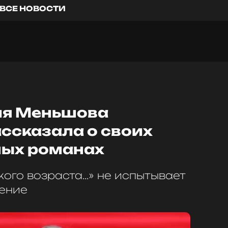
ВСЕ НОВОСТИ
ия Меньшова
ссказала о своих
ых романах
ого возраста...» не испытывает
дение