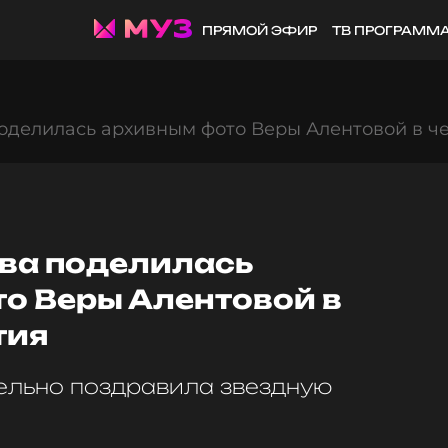
ПРЯМОЙ ЭФИР
ТВ ПРОГРАММ
делилась архивным фото Веры Алентовой в чес
ва поделилась
о Веры Алентовой в
тия
ельно поздравила звездную