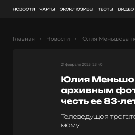
НОВОСТИ
ЧАРТЫ
ЭКСКЛЮЗИВЫ
ТЕСТЫ
ВИДЕО
Главная
Новости
Юлия Меньшова по
21 февраля 2025, 23:40
Юлия Меньшо
архивным фот
честь ее 83-ле
Телеведущая трогат
маму