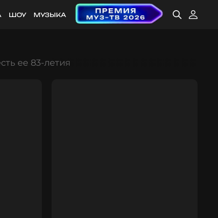
А
ШОУ
МУЗЫКА
ть ее 83-летия