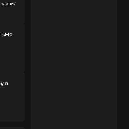
оведение
 «Не
у в