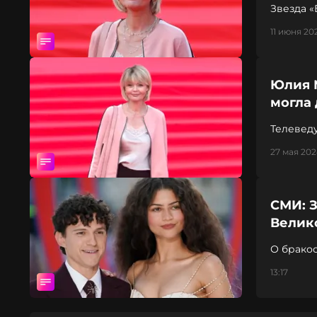
Звезда «
11 июня 20
Юлия 
могла 
Телевед
27 мая 202
СМИ: З
Велик
О бракос
13:17