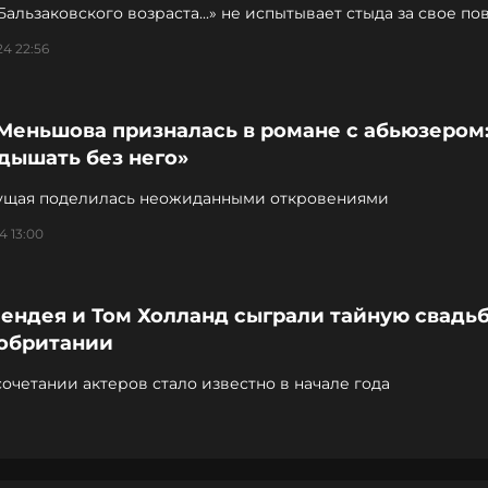
Бальзаковского возраста...» не испытывает стыда за свое п
24 22:56
Меньшова призналась в романе с абьюзером:
дышать без него»
ущая поделилась неожиданными откровениями
4 13:00
ендея и Том Холланд сыграли тайную свадьб
обритании
очетании актеров стало известно в начале года