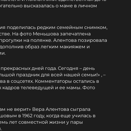
гательно высказалась о маме в личном
лия поделилась редким семейным снимком,
тстве. На фото Меньшова запечатлена
прогулки на полянке. Алентова позировала
 дополнив образ легким макияжем и
ми.
 прекрасных дней года. Сегодня – день
ьшой праздник для всей нашей семьи!» , –
а в соцсетях. Комментаторы остались в
х кадров телеведущей и ее мамы. Фото
ам не верит» Вера Алентова сыграла
вым в 1962 году, когда еще училась в
емь лет совместной жизни у пары
я.