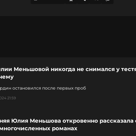
лии Меньшовой никогда не снимался у тест
очему
ордин остановился после первых проб
024 21:59
тняя Юлия Меньшова откровенно рассказала 
 многочисленных романах