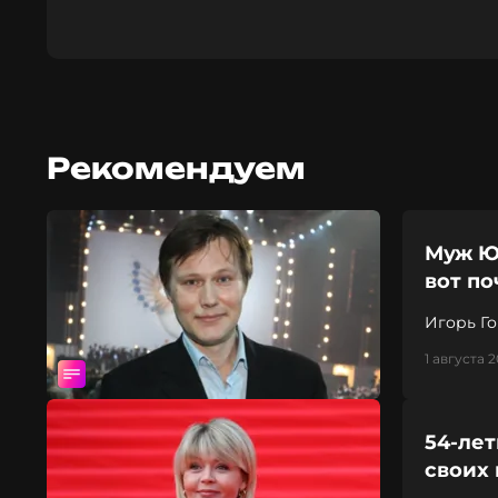
Рекомендуем
Муж Ю
вот п
Игорь Г
1 августа 2
54-ле
своих