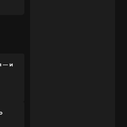
я — и
о