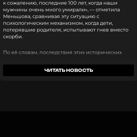
к сожалению, последние 100 лет, когда наши
ПОДПИСАТЬСЯ
мужчины очень много умирали», — отметила
Меньшова, сравнивая эту ситуацию с
психологическим механизмом, когда дети,
потерявшие родителя, испытывают гнев вместо
скорби.
ССЫЛКА
По её словам, последствия этих исторических
потрясений привели к формированию
общественного мнения, где мужчины
ЧИТАТЬ НОВОСТЬ
воспринимаются как «предатели». Эта точка
зрения, по мнению Меньшовой, препятствует
построению здоровых семейных отношений,
несмотря на стремление женщин к любви и
продолжению рода.
«Мужчины бросали своих женщин. Женщины все
время выживали. И у нас возник априорно
страшный, чудовищный контекст нелюбви». —
подчеркнула она, указывая на отсутствие диалога