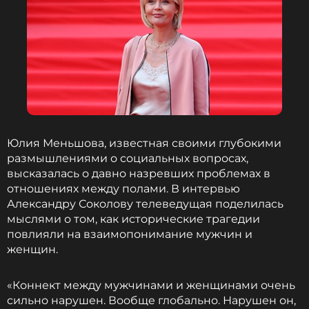
себе новую девушку, эти письма помогли вернуть
отношения. Супруги продолжали общаться,
несмотря на расставание, и однажды режиссер
попросил Алентову поискать письма, в которых
рассказывал о Михаиле Ильиче Ромме, своем
педагоге.
«И я погрузилась в ту историю, ту пору детско-
юношеской, открытой и честной любви. И очень
Юлия Меньшова, известная своими глубокими
по ней затосковала. Поняла, что вряд ли такое еще
размышлениями о социальных вопросах,
может случиться в жизни. И, может быть, если бы
высказалась о давно назревших проблемах в
не стала их перечитывать, наша семья бы не
отношениях между полами. В интервью
восстановилась», — призналась Алентова.
Александру Соколову телеведущая поделилась
мыслями о том, как исторические трагедии
Фото: Антон Новодережкин/ТАСС
повлияли на взаимопонимание мужчин и
женщин.
Читайте нас в ВКонтакте, чтобы
«Коннект между мужчинами и женщинами очень
оставаться в курсе событий
сильно нарушен. Вообще глобально. Нарушен он,