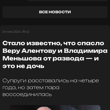
отметила, что ее сложно было уличить в чем-то
неподобающем, поскольку в то время не было
Telegram-каналов.
ВСЕ НОВОСТИ
Фото: Гавриил Григоров/ТАСС
24 мая 2024, 18:42
Смотрите нас в Likee, чтобы
Стало известно, что спасло
оставаться в курсе событий
Веру Алентову и Владимира
Меньшова от развода — и
ПОДПИСАТЬСЯ
это не дочь
Супруги расставались на четыре
ССЫЛКА
года, но затем пара
воссоединилась