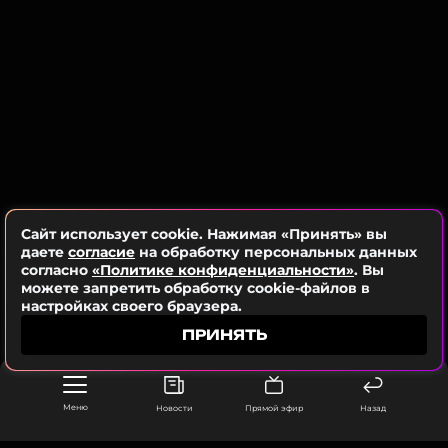
и взаимопонимания, которое, по её мнению, не
характерно для других обществ.
ФОТО: ТАСС
Читайте нас в Одноклассниках,
чтобы оставаться в курсе событий
ПОДПИСАТЬСЯ
Сайт использует cookie. Нажимая «Принять» вы
даете
согласие
на обработку персональных данных
согласно
«Политике конфиденциальности»
. Вы
можете запретить обработку cookie-файлов в
настройках своего браузера.
ССЫЛКА
ПРИНЯТЬ
Меню
Новости
Прямой эфир
Назад