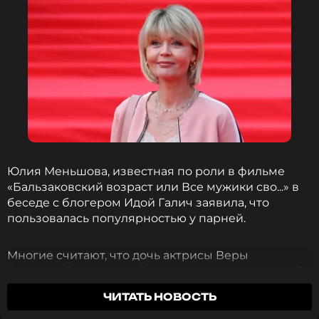
Юлия Меньшова, известная по роли в фильме
«Бальзаковский возраст или Все мужики сво...» в
беседе с блогером Идой Галич заявила, что
пользовалась популярностью у парней.
Многие считают, что дочь актрисы Веры
Адентовой, сыгравшей главную роль в советской
ленте «Москва слезам не верит», была просто
ЧИТАТЬ НОВОСТЬ
образцовым ребенком. Однако выяснилось, что
это убеждение далеко от истины.