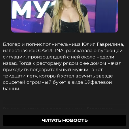
Блогер и поп-исполнительница Юлия Гаврилина,
известная как GAVRILINA, рассказала о пугающей
ситуации, произошедшей с ней около недели
назад. Тогда к ресторану рядом с ее домом начал
приходить подозрительный мужчина «от
тридцати лет», который хотел вручить звезде
соцсетей огромный букет в виде Эйфелевой
башни.
Во время стрима с подписчиками Гаврилина
уточнила, что незнакомец появлялся четыре дня
ЧИТАТЬ НОВОСТЬ
подряд и проводил в ресторане по три часа.
Артистка вместе с командой отследила его по