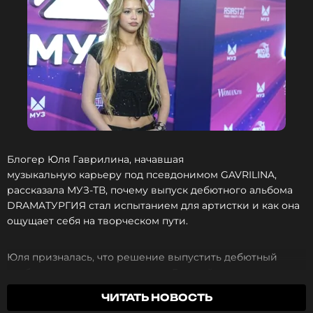
Блогер Юля Гаврилина, начавшая
музыкальную карьеру под псевдонимом GAVRILINA,
рассказала МУЗ-ТВ, почему выпуск дебютного альбома
DRAMAТУРГИЯ стал испытанием для артистки и как она
ощущает себя на творческом пути.
Юля призналась, что решение выпустить дебютный
альбом стало для нее вызовом. Главной сложностью, по
словам певицы, стало предвзятое отношение к
ЧИТАТЬ НОВОСТЬ
артистам, пришедшим из сферы блогинга.