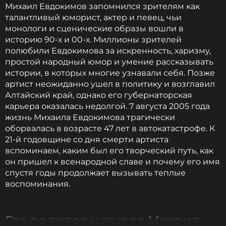
Михаил Евдокимов запомнился зрителям как
Биография, последние новости
талантливый юморист, актер и певец, чьи
и многое другое >
монологи и сценические образы вошли в
историю 90-х и 00-х. Миллионы зрителей
полюбили Евдокимова за искренность, харизму,
простой народный юмор и умение рассказывать
истории, в которых многие узнавали себя. Позже
артист неожиданно ушел в политику и возглавил
Алтайский край, однако его губернаторская
карьера оказалась недолгой. 7 августа 2005 года
жизнь Михаила Евдокимова трагически
оборвалась в возрасте 47 лет в автокатастрофе. К
21-й годовщине со дня смерти артиста
вспоминаем, каким был его творческий путь, как
он пришел к всенародной славе и почему его имя
спустя годы продолжает вызывать теплые
воспоминания.
Где родился и вырос Михаил