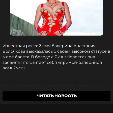
Известная российская балерина Анастасия
Волочкова высказалась о своем высоком статусе в
мире балета. В беседе с РИА «Новости» она
заявила, что считает себя «примой-балериной
всея Руси».
Подчеркивая свою независимость, Волочкова
отметила: «Я считаю себя, и говорю это с
ЧИТАТЬ НОВОСТЬ
гордостью, «прима-балериной всея Руси». Меня
лично знают дети с пяти лет, что, согласитесь, не
каждая балерина может сказать о себе», —