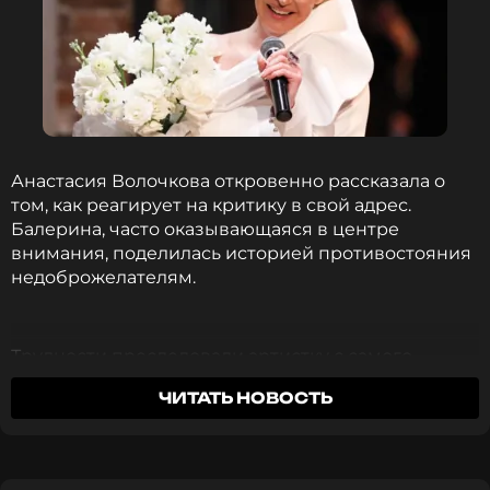
Анастасия Волочкова откровенно рассказала о
том, как реагирует на критику в свой адрес.
Балерина, часто оказывающаяся в центре
внимания, поделилась историей противостояния
недоброжелателям.
Трудности преследовали артистку с самого
начала ее пути. Еще в хореографическом училище
ЧИТАТЬ НОВОСТЬ
юная Настя столкнулась с неприятием
окружающих.
«Меня оскорбляли, указывая на то, что я