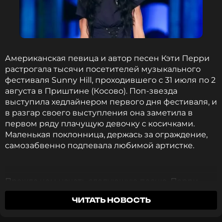
Но судьба распорядилась иначе. Вопреки
прогнозам скептиков, Волочкова не только
состоялась как профессиональная балерина, но и
завоевала любовь зрителей.
Американская певица и автор песен Кэти Перри
Тем, кто сегодня сталкивается с травлей, звезда
растрогала тысячи посетителей музыкального
передала слова поддержки. Она напомнила, что
фестиваля Sunny Hill, проходившего с 31 июля по 2
сама прошла через подобные испытания и
августа в Приштине (Косово). Поп-звезда
уверена: если выдержала она, выдержат и другие.
выступила хедлайнером первого дня фестиваля, и
в разгар своего выступления она заметила в
К своим нынешним критикам балерина относится
первом ряду плачущую девочку с косичками.
философски. Она просто отмахивается от
Маленькая поклонница, держась за ограждение,
негатива, считая, что завистники никогда не
самозабвенно подпевала любимой артистке.
достигнут ее высот и не будут жить такой же
яркой жизнью.
Прежде чем начать следующую песню, Перри
Чтобы оградить себя от лишних переживаний,
решила спуститься к фан-зоне, чтобы лично
Анастасия предпочитает блокировать
ЧИТАТЬ НОВОСТЬ
поговорить с юной зрительницей — спросить, как
возможность комментирования своих постов в
ее зовут и откуда она приехала. Выяснилось, что
социальных сетях.