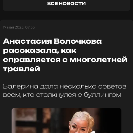
ВСЕ НОВОСТИ
ФОТО: ТАСС
17 мая 2025, 07:55
Смотрите нас в Likee, чтобы
Анастасия Волочкова
оставаться в курсе событий
рассказала, как
ПОДПИСАТЬСЯ
справляется с многолетней
травлей
ССЫЛКА
Балерина дала несколько советов
всем, кто столкнулся с буллингом