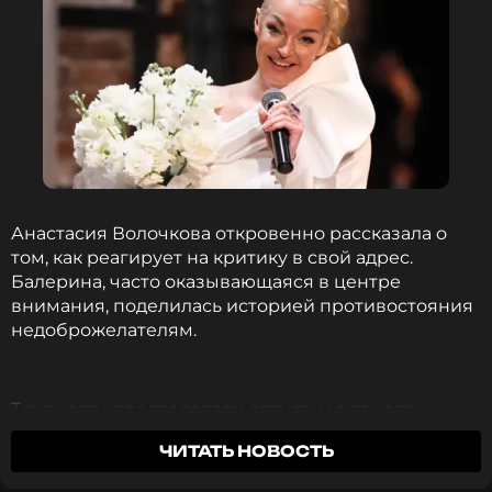
Анастасия Волочкова откровенно рассказала о
том, как реагирует на критику в свой адрес.
Балерина, часто оказывающаяся в центре
внимания, поделилась историей противостояния
недоброжелателям.
Трудности преследовали артистку с самого
начала ее пути. Еще в хореографическом училище
ЧИТАТЬ НОВОСТЬ
юная Настя столкнулась с неприятием
окружающих.