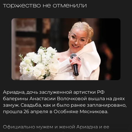
торжество не отменили
возможность комментирования своих постов в
социальных сетях.
Эксперт оценил «бюджетный» декор
свадьбы дочери Анастасии
Волочковой
1 год назад
Новость по теме >
ФОТО: ТАСС
Читайте нас в ВКонтакте, чтобы
Ариадна, дочь заслуженной артистки РФ
оставаться в курсе событий
балерины Анастасии Волочковой вышла на днях
замуж. Свадьба, как и было ранее запланировано,
ПОДПИСАТЬСЯ
прошла 26 апреля в Особняке Мясникова.
Официально мужем и женой Ариадна и ее