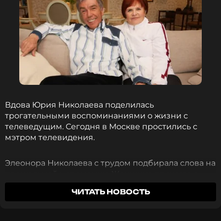
Вдова Юрия Николаева поделилась
трогательными воспоминаниями о жизни с
телеведущим. Сегодня в Москве простились с
мэтром телевидения.
Элеонора Николаева с трудом подбирала слова на
прощальной церемонии. Женщина прожила с
артистом полвека и вспомнила об их совместной
ЧИТАТЬ НОВОСТЬ
жизни. Супруга телеведущего также рассказала,
как муж продолжал работать до последнего,
несмотря на тяжелую болезнь.