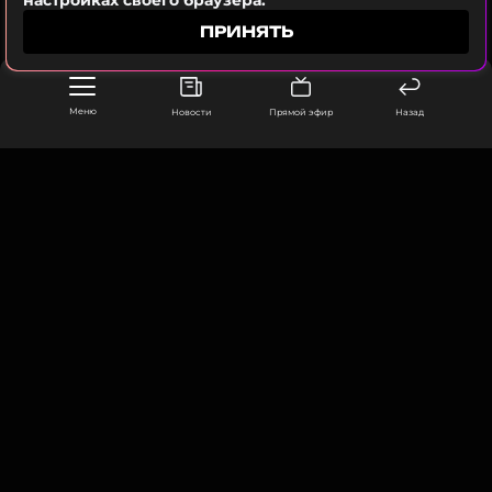
настройках своего браузера.
Юрия Александровича — встретить такую
ПРИНЯТЬ
женщину на своем пути.
Юлия Проскурякова
Меню
Новости
Прямой эфир
Назад
В последний раз Игорь Николаев и его супруга
виделись с телеведущим в декабре прошлого
года. Тогда Юрий Николаев пришел поддержать
ООО «Муз ТВ Операционная компания» ИНН 7703679460
своего друга на передачу.
105066, город Москва,
улица Ольховская, д. 4, корп. 2
info@muz-tv.ru
Они всегда дружили. Играли в теннис,
+ 7(495) 213-18-68
обсуждали музыку, смеялись. Приезжали к
нам в гости. Юрий Александрович всегда
верил в лучшее. И до последних дней ходил
КОНТАКТЫ
на передачи и поддерживал своих коллег.
НОВОСТИ
Замечательный человек. Сейчас
невыносимо сложно принять тот факт, что
ПОЛИТИКА КОНФИДЕНЦИАЛЬНОСТИ