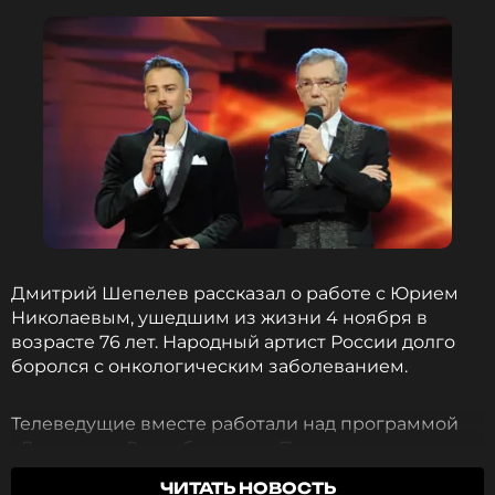
9 месяцев назад
Новость по теме >
ФОТО: ТАСС
Читайте нас в МАКСе, чтобы
оставаться в курсе событий
ПОДПИСАТЬСЯ
Дмитрий Шепелев рассказал о работе с Юрием
Николаевым, ушедшим из жизни 4 ноября в
возрасте 76 лет. Народный артист России долго
ССЫЛКА
боролся с онкологическим заболеванием.
Телеведущие вместе работали над программой
«Достояние Республики» на Первом канале.
Шепелев вспомнил, как в начале их
ЧИТАТЬ НОВОСТЬ