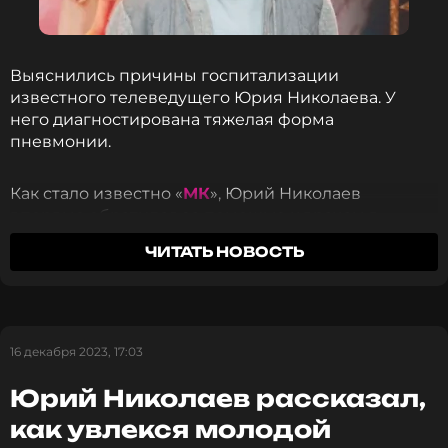
Выяснились причины госпитализации
известного телеведущего Юрия Николаева. У
него диагностирована тяжелая форма
пневмонии.
Как стало известно «
МК
», Юрий Николаев
впервые обратился за помощью к врачам в
воскресенье, 2 ноября. Он жаловался на слабость
ЧИТАТЬ НОВОСТЬ
и повышенную температуру, которая держалась
три дня. Однако тогда Николаев отказался от
госпитализации.
16 декабря 2023, 17:03
Сегодня около полудня 76-летнему телеведущему
снова стало плохо. Температура поднялась до 39,5.
Юрий Николаев рассказал,
В результате мужчину отвезли из его квартиры на
Савинской набережной в больницу имени
как увлекся молодой
Юдина.