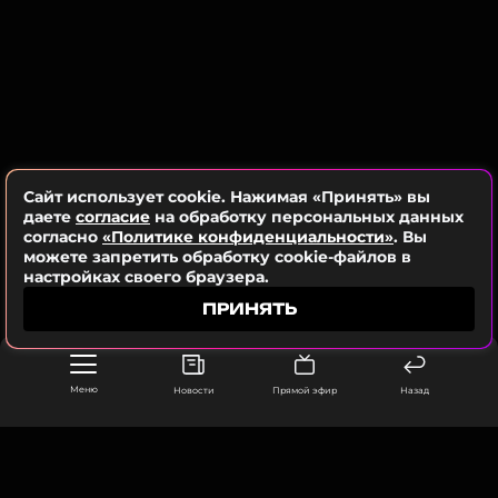
обоюдному согласию без скандалов.
А затем Николаев снова увидел Элеонору — это
произошло случайно в городском транспорте.
Достигнув совершеннолетия, девушка расцела, а
Юрий понял, что может быть счастлив только с
ней. С тех пор они вместе прошли множество
испытаний, но это не разрушило их брак.
Сайт использует cookie. Нажимая «Принять» вы
даете
согласие
на обработку персональных данных
согласно
«Политике конфиденциальности»
. Вы
можете запретить обработку cookie-файлов в
настройках своего браузера.
ПРИНЯТЬ
Меню
Новости
Прямой эфир
Назад