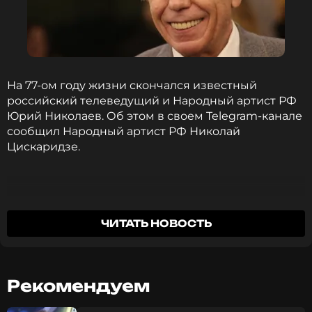
На 77-ом году жизни скончался известный
российский телеведущий и Народный артист РФ
Юрий Николаев. Об этом в своем Telegram-канале
сообщил Народный артист РФ Николай
Цискаридзе.
Юрий Николаев ушел на небеса...Совсем
ЧИТАТЬ НОВОСТЬ
недавно мы в эфире "Сегодня вечером"
вместе отмечали профессиональный
юбилей Человека, который зажег так много
Рекомендуем
звезд...И вот только что пришло известие,
что его не стало...Как горько! Давайте вместе