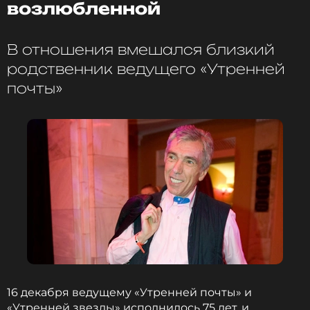
возлюбленной
Там ему окажут всю необходимую медицинскую
В отношения вмешался близкий
помощь.
родственник ведущего «Утренней
ФОТО: ТАСС
почты»
Смотрите нас в Likee, чтобы
оставаться в курсе событий
ПОДПИСАТЬСЯ
ССЫЛКА
16 декабря ведущему «Утренней почты» и
«Утренней звезды» исполнилось 75 лет, и