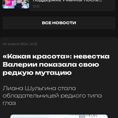
Валерия
смерти отца: «Она всегда была
12:12
Музыкант, Певица
рядом»
Жанры: Поп
Биография, последние новости
ВСЕ НОВОСТИ
и многое другое >
ФОТО: ТАСС
04 апреля 2024, 14:25
«Какая красота»: невестка
Валерии показала свою
редкую мутацию
Читайте нас в Телеграме, чтобы
оставаться в курсе событий
Лиана Шульгина стала
ПОДПИСАТЬСЯ
обладательницей редкого типа
глаз