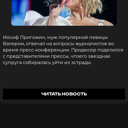
Иосиф Пригожин, муж популярной певицы
Валерии, отвечал на вопросы журналистов во
время пресс-конференции. Продюсер поделился
с представителями прессы, чтоего звездная
супруга собиралась уйти из эстрады.
Это намерение созрело у нее во времена
локдаунов, которые тогда очень сильно ударили
ЧИТАТЬ НОВОСТЬ
по психике многих артистов. Некоторые из них так
и не смогли восстановиться после того, как на
долгое время остались без заработка и зрителей.
Фото: Legion-Media
Тяжело переживала тот период и Валерия. Однако