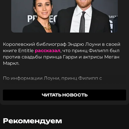
Королевский библиограф Эндрю Лоуни в своей
книге Entitle
рассказал
, что принц Филипп был
против свадьбы принца Гарри и актрисы Меган
Маркл.
По информации Лоуни, принц Филипп с
подозрением относился к тому, что в королевскую
семью войдет голливудская актриса. Он сказал
ЧИТАТЬ НОВОСТЬ
Гарри, что «с актрисами встречаются, а не
женятся».
Несмотря на предостережения семьи, принц
Рекомендуем
Гарри хотел заключить брак как можно быстрее,