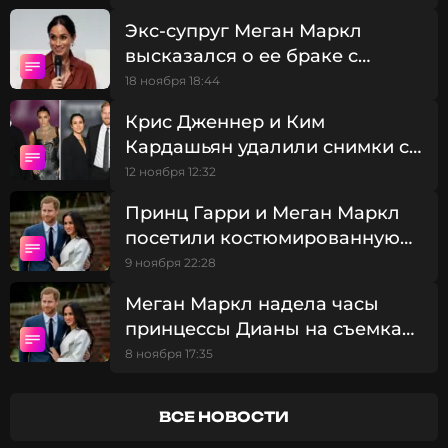
Экс-супруг Меган Маркл
ФОТО: ТАСС
высказался о ее браке с
принцем Гарри
18 ноября 18:44
Крис Дженнер и Ким
Читайте нас в МАКСе, чтобы
оставаться в курсе событий
Кардашьян удалили снимки с
принцем Гарри и Меган Маркл
12 ноября 12:32
ПОДПИСАТЬСЯ
со звездной вечеринки
Принц Гарри и Меган Маркл
посетили костюмированную
вечеринку мамы Ким
9 ноября 22:28
Кардашьян
ССЫЛКА
Меган Маркл надела часы
принцессы Дианы на съемках
нового фильма
8 ноября 17:35
ВСЕ НОВОСТИ