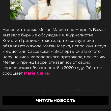
Новое интервью Меган Маркл для Harper’s Bazaar
вызвало бурные обсуждения. Журналистка
Кейтлин Гринидж отметила, что сотрудники
объявляют о входе Меган Маркл, используя титул
«Герцогиня Сассекская». Эксперты считают это
нарушением королевского протокола, поскольку
Меган и принц Гарри отказались от своих
королевских обязанностей в 2020 году. Об этом
сообщает
Marie Claire.
Гринидж описала, как сотрудники объявляли о
появлении Меган Маркл даже в ситуациях, когда в
ЧИТАТЬ НОВОСТЬ
помещении были только они вдвоем.