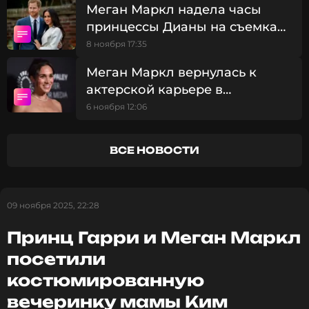
платье с высоким воротом в тон.
Меган Маркл надела часы
принцессы Дианы на съемках
нового фильма
8 ноября 17:35
Меган Маркл вернулась к
актерской карьере в
Голливуде спустя 8 лет
6 ноября 12:06
ВСЕ НОВОСТИ
09 ноября 2025, 22:28
Принц Гарри и Меган Маркл
посетили
костюмированную
вечеринку мамы Ким