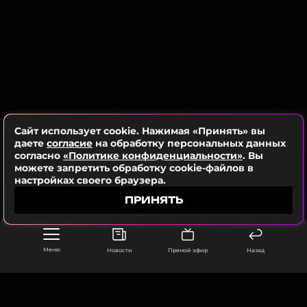
также другие операционные вопросы
подготовки»
, — сообщили организаторы.
Ранее редакция МУЗ-ТВ
собрала всю известную
информацию
о будущем «Интервидении»: какие
страны могут принять участие, кто способен
представить Россию и чем проект отличается от
«Евровидения».
Сайт использует cookie. Нажимая «Принять» вы
даете
согласие
на обработку персональных данных
согласно
«Политике конфиденциальности»
. Вы
ФОТО: EPA/ТАСС
можете запретить обработку cookie-файлов в
настройках своего браузера.
ПРИНЯТЬ
Читайте нас в ВКонтакте, чтобы
оставаться в курсе событий
Меню
Новости
Прямой эфир
Назад
ПОДПИСАТЬСЯ