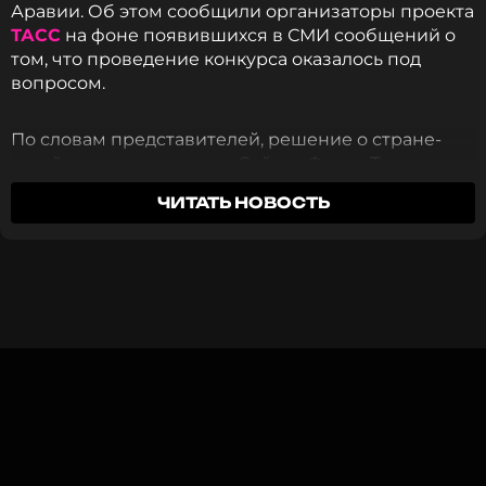
Аравии. Об этом сообщили организаторы проекта
ТАСС
на фоне появившихся в СМИ сообщений о
том, что проведение конкурса оказалось под
вопросом.
По словам представителей, решение о стране-
хозяйке остается в силе. Сейчас Фонд «Традиции
искусства» совместно с принимающей стороной
ЧИТАТЬ НОВОСТЬ
продолжает подготовку к мероприятию. В
настоящее время обсуждаются сроки
проведения, город, который примет конкурс, а
также другие организационные вопросы.
«Как было объявлено в финале "Интервидения"
в Москве, следующей страной проведения и
организатором становится Королевство
Саудовская Аравия. Фонд "Традиции искусства"
и представители организатора продолжают
работу по подготовке следующего конкурса,
обсуждаются время и место проведения, а