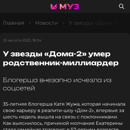
Главная
Новости
У звезды «Дома-2» у
25 августа 2023, 18:34
У звезды «Дома-2» умер
родственник-миллиардер
Блогерша внезапно исчезла из
соцсетей
35-летняя блогерша Катя Жужа, которая начинала
свою карьеру в реалити-шоу «Дом-2», впервые за
шесть недель вышла на связь с поклонниками.
Как выяснилось, причиной молчания Екатерины
стала семейная трагедия: в 57-летнем возрасте