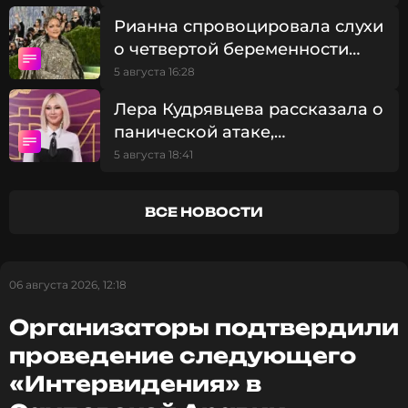
оставаться в курсе событий
Аравии
Рианна спровоцировала слухи
ПОДПИСАТЬСЯ
о четвертой беременности
после появления на
5 августа 16:28
карнавале на Барбадосе
Лера Кудрявцева рассказала о
панической атаке,
ССЫЛКА
случившейся в парке
5 августа 18:41
аттракционов
ВСЕ НОВОСТИ
06 августа 2026, 12:18
Организаторы подтвердили
проведение следующего
«Интервидения» в