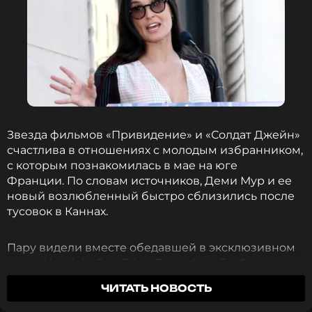
ССЫЛКА
Звезда фильмов «Привидение» и «Солдат Джейн»
счастлива в отношениях с молодым избранником,
с которым познакомилась в мае на юге
Франции. По словам источников, Деми Мур и ее
новый возлюбленный быстро сблизились после
тусовок в Каннах.
Пару видели вместе обедавшей в эксклюзивном
отеле Hotel du Cap-Eden-Roc в Антибе, Франция.
Как
утверждает
издание Рagesix, свободная от
ЧИТАТЬ НОВОСТЬ
брачных обязательств актриса без стеснения
флиртовала с солистом группы DNCE Джо