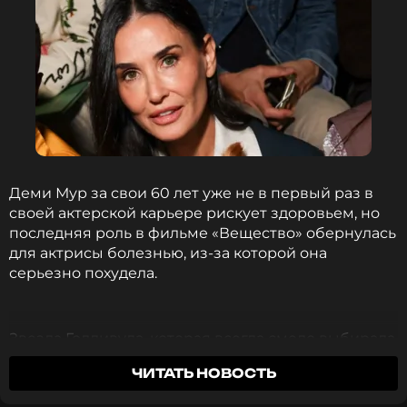
Деми Мур за свои 60 лет уже не в первый раз в
своей актерской карьере рискует здоровьем, но
последняя роль в фильме «Вещество» обернулась
для актрисы болезнью, из-за которой она
серьезно похудела.
Звезда Голливуда, которая всегда смело выбирала
сложные и ответственные роли, недавно
ЧИТАТЬ НОВОСТЬ
рассказала о напряженном опыте съемок
предстоящего фильма ужасов в жанре боди-