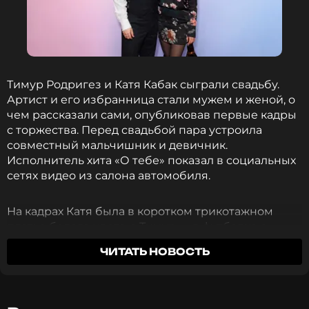
Тимур Родригез и Катя Кабак сыграли свадьбу.
Артист и его избранница стали мужем и женой, о
чем рассказали сами, опубликовав первые кадры
с торжества. Перед свадьбой пара устроила
совместный мальчишник и девичник.
Исполнитель хита «О тебе» показал в социальных
сетях видео из салона автомобиля.
На кадрах Катя была в коротком трикотажном
платье белого цвета, а Тимур — в футболке с
пиджаком. Подпись к одному из роликов отражала
ЧИТАТЬ НОВОСТЬ
настроение прощания с холостяцкой жизнью:
«Гуляли холостяков! Последние деньки!»
Для церемонии, прошедшей во Дворце