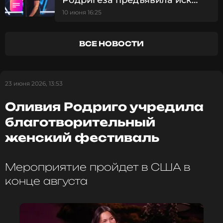
Родригеза предъявила иск
накануне его свадьбы с Катей
10 июня 16:25
Кабак
ВСЕ НОВОСТИ
23 июня 2026, 13:53
Оливия Родриго учредила
благотворительный
женский фестиваль
Мероприятие пройдет в США в
конце августа