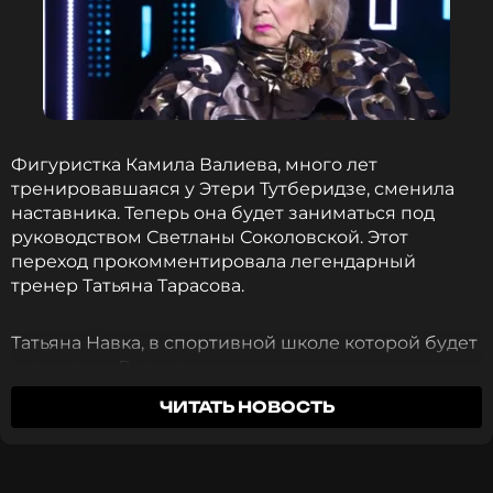
Читайте нас в Одноклассниках,
чтобы оставаться в курсе событий
ПОДПИСАТЬСЯ
Фигуристка Камила Валиева, много лет
тренировавшаяся у Этери Тутберидзе, сменила
наставника. Теперь она будет заниматься под
ССЫЛКА
руководством Светланы Соколовской. Этот
переход прокомментировала легендарный
тренер Татьяна Тарасова.
Татьяна Навка, в спортивной школе которой будет
готовиться Валиева, назвала переход
«замечательной новостью» и пообещала всячески
ЧИТАТЬ НОВОСТЬ
поддерживать спортсменку. «Уверена, у Камилы
все получится. Главное — желание», — сказала
Навка.