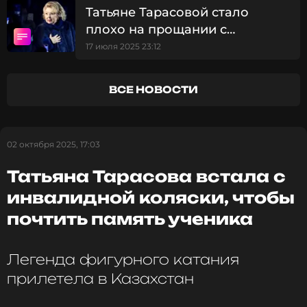
легкоатлетом Василием Хоменковым.
Татьяне Тарасовой стало
плохо на прощании с
ФОТО: ТАСС
режиссером Миттой
17 июля 2025 23:12
Читайте нас в Телеграме, чтобы
ВСЕ НОВОСТИ
оставаться в курсе событий
ПОДПИСАТЬСЯ
02 октября 2025, 17:03
Татьяна Тарасова встала с
инвалидной коляски, чтобы
ССЫЛКА
почтить память ученика
Легенда фигурного катания
прилетела в Казахстан