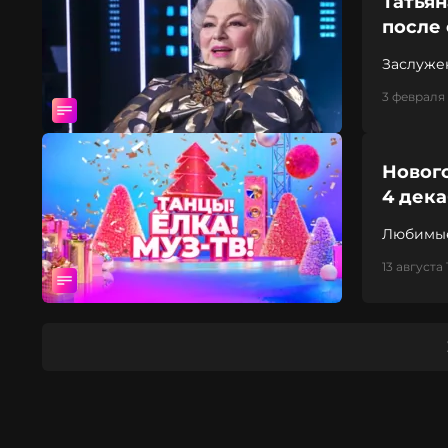
Татьян
после
Заслуже
3 февраля 
Нового
4 дек
Любимые
13 августа 