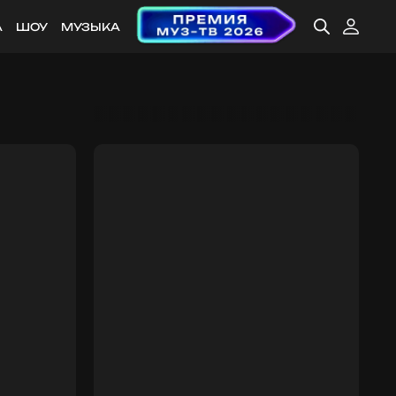
А
ШОУ
МУЗЫКА