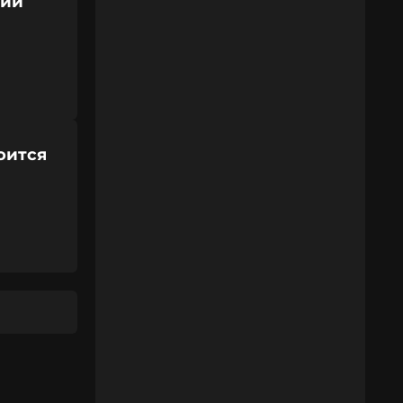
нии
оится