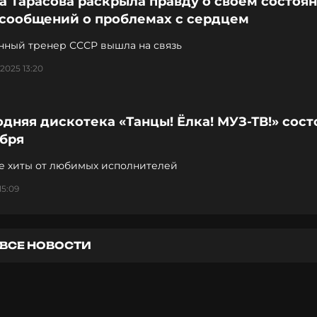
а Тарасова раскрыла правду о своем состоя
 сообщений о проблемах с сердцем
нный тренер СССР вышла на связь
2025 13:20
дняя дискотека «Танцы! Ёлка! МУЗ-ТВ!» сост
абря
 хиты от любимых исполнителей
15:09
ВСЕ НОВОСТИ