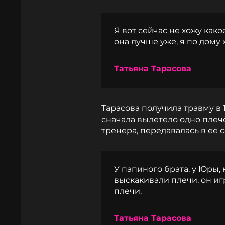
Я вот сейчас не хожу како
она лучше уже, я по дому х
Татьяна Тарасова
Тарасова получила травму в 1
сначала вылетело одно плечо
тренера, передавалась в ее 
У папиного брата, у Юры,
выскакивали плечи, он игр
плечи.
Татьяна Тарасова