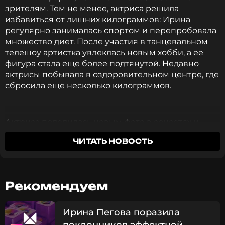
зрителям. Тем не менее, актриса решила
избавиться от лишних килограммов: Ирина
регулярно занималась спортом и перепробовала
множество диет. После участия в танцевальном
телешоу артистка увлеклась новым хобби, а ее
фигура стала еще более подтянутой. Недавно
актрисы побывала в оздоровительном центре, где
сбросила еще несколько килограммов.
Актриса поделилась новым фото в соцсетях и
продемонстрировала результаты похудения.
ЧИТАТЬ НОВОСТЬ
Поклонники осыпали артистку комплиментами в
комментариях к публикации, но нашлись и те,
кому перемены во внешности звезды не
пришлись по душе: «Совсем худышкой стала!», «Ну
Рекомендуем
просто тает на глазах!»
Ирина Пегова поразила
Ранее мы рассказывали, как Ирина Пегова