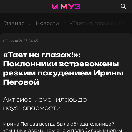
Главная
Новости
«Тает на глазах!»: П
05 июня 2023, 14:45
«Тает на глазах!»:
Поклонники встревожены
резким похудением Ирины
Пеговой
Актриса изменилась до
неузнаваемости
Ирина Пегова всегда была обладательницей
«пышных форм», чем она и полюбилась многим