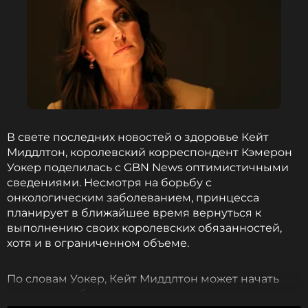
Карл III и его супруга Камилла
Карл III
Помимо королевской четы, праздничную службу
В свете последних новостей о здоровье Кейт
также посетили брат короля герцог Йоркский
Миддлтон, королевский корреспондент Кэмерон
Эндрю и его бывшая жена Сара Фергюсон, сестра
Уокер поделилась с GBN News оптимистичными
монарха принцесса Анна с мужем вице-
сведениями. Несмотря на борьбу с
адмиралом в отставке Тимоти Лоуренсом.
онкологическим заболеванием, принцесса
планирует в ближайшее время вернуться к
Отметим, что принц Уильям и Кейт Миддлтон в
выполнению своих королевских обязанностей,
этот раз не присутствовали на службе. Как
хотя и в ограниченном объеме.
сообщали британские СМИ, супруги решили
провести пасхальные каникулы в своем поместье
По словам Уокер, Кейт Миддлтон может начать
Анмер-Холл в Норфолке. Принцесса Уэльская
посещать публичные мероприятия уже этим
сейчас проходит курс лечения от рака, о котором