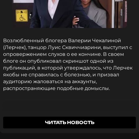
ФОТО: ТАСС
Читайте нас в Одноклассниках,
чтобы оставаться в курсе событий
Возлюбленный блогера Валерии Чекалиной
(Лерчек), танцор Луис Сквиччиарини, выступил с
ПОДПИСАТЬСЯ
опровержением слухов о ее кончине. В своем
блоге он опубликовал скриншот одной из
публикаций, в которой утверждалось, что Лерчек
якобы не справилась с болезнью, и призвал
ССЫЛКА
аудиторию жаловаться на аккаунты,
распространяющие подобные домыслы.
Это фейк! Я в шоке, что такие люди
ЧИТАТЬ НОВОСТЬ
используют здоровье Леры, чтобы получить
внимание.