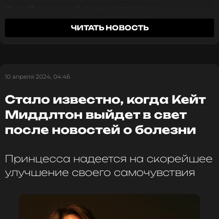
Карл III с супругой поприветствовали
собравшихся и пожелали им счастливой Пасхи.
ЧИТАТЬ НОВОСТЬ
Судя по свежим снимкам, член королевской
семьи рад возвращению к привычным
обязанностям. Он выглядел довольно бодрым и
полным сил.
10 апреля 2024, 04:46
Стало известно, когда Кейт
Миддлтон выйдет в свет
после новостей о болезни
Принцесса надеется на скорейшее
улучшение своего самочувствия