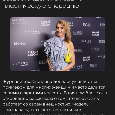
пластическую операцию
Светлана прокомментировала сплетни о разводе
Федора с Паулиной, дав понять, что она не в курсе
ситуации. «Ой, я не знаю. Если это настоящая
любовь, пусть они сохранят брак. Если что-то
пошло не так, ну, это их дела!», – с улыбкой
ответила Бондарчук.
Фото: ИТАР-ТАСС/ Валерий Матыцин
Читайте нас в ВКонтакте, чтобы
оставаться в курсе событий
Журналистка Светлана Бондарчук является
примером для многих женщин и часто делится
ПОДПИСАТЬСЯ
своими секретами красоты. В личном блоге она
откровенно рассказала о том, что всю жизнь
работает со своей внешностью. Модель
призналась, что в детстве так сильно
ССЫЛКА