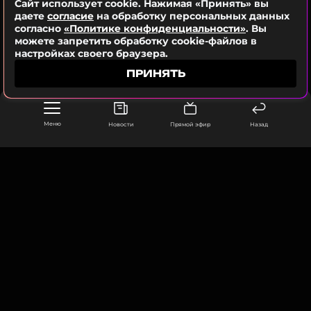
ФОТО: Валерий Шарифулин / ТАСС
Сайт использует cookie. Нажимая «Принять» вы
даете
согласие
на обработку персональных данных
согласно
«Политике конфиденциальности»
. Вы
можете запретить обработку cookie-файлов в
Смотрите нас в Likee, чтобы
настройках своего браузера.
оставаться в курсе событий
ПРИНЯТЬ
ПОДПИСАТЬСЯ
Меню
Новости
Прямой эфир
Назад
ССЫЛКА
ООО «Муз ТВ Операционная компания» ИНН 7703679460
105066, город Москва,
улица Ольховская, д. 4, корп. 2
info@muz-tv.ru
+ 7(495) 213-18-68