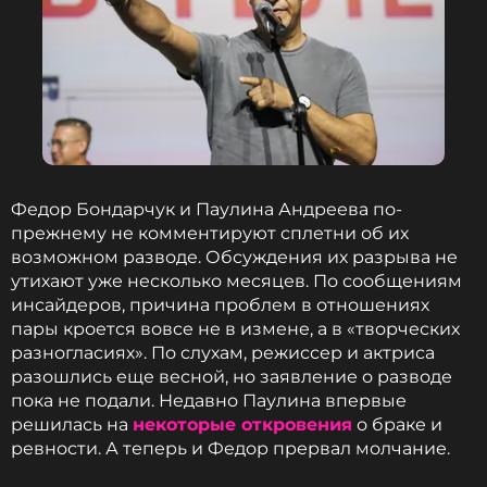
Ольга Бузова
Музыкант, Певица, Дизайнер, Ведущий,
Модель
Жанры: Поп
Биография, последние новости
и многое другое >
Федор Бондарчук и Паулина Андреева по-
«Да, не всем повезло иметь такую безупречную
прежнему не комментируют сплетни об их
внешность, которой природа наделила именитого
возможном разводе. Обсуждения их разрыва не
клинического психолога Веронику Степанову. Но
утихают уже несколько месяцев. По сообщениям
что же нам всем теперь делать? Обсуждать
инсайдеров, причина проблем в отношениях
внешность других людей в таком ключе не просто
пары кроется вовсе не в измене, а в «творческих
неэтично, это низко», — ответила Бондарчук, а
разногласиях». По слухам, режиссер и актриса
позже добавила, что задумалась о том, чтобы
разошлись еще весной, но заявление о разводе
прибегнуть к юридическим процедурам, чтобы
пока не подали. Недавно Паулина впервые
защищить своего ребенка и других детей с
решилась на
некоторые откровения
о браке и
особенностями от таких людей — и подала иск.
ревности. А теперь и Федор прервал молчание.
Ольга Бузова, увидев этот ролик Степановой и