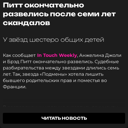
Питт окончательно
ССЫЛКА
развелись после семи лет
скандалов
У звёзд шестеро общих детей
Как сообщает
In Touch Weekly
, Анжелина Джоли
и Брэд Питт окончательно развелись. Судебные
разбирательства между звездами длились семь
лет. Так, звезда «Подмены» хотела лишить
бывшего родительских прав и поместья во
Франции.
В распоряжении издания оказались документы.
Согласно им, Питт получил совместную опеку над
ЧИТАТЬ НОВОСТЬ
детьми. Их у звёзд, напомним, шестеро.