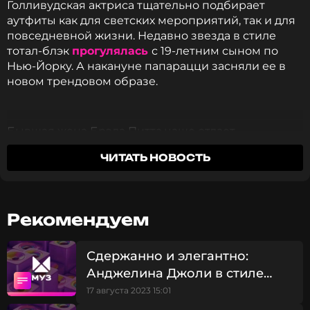
Голливудская актриса тщательно подбирает
аутфиты как для светских мероприятий, так и для
повседневной жизни. Недавно звезда в стиле
тотал-блэк
прогулялась
с 19-летним сыном по
Нью-Йорку. А накануне папарацци засняли ее в
новом трендовом образе.
Бывшая жена Брэда Питта чаще отдает
предпочтение классическим вещам, но при этом
ЧИТАТЬ НОВОСТЬ
не боится экспериментировать. Актрису засняли
на прогулке в Нью-Йорке. Звездная мама выбрала
однотонный лук. Она предстала в элегантном
черном платье длины макси. Дополнить образ
Рекомендуем
Джоли решила с помощью огромных
солнцезащитных очков и клатча Saint Laurent. Не
забыла актриса и про главную обувь этого сезона,
Сдержанно и элегантно:
которая была самой обсуждаемой в начале 2000-
Анджелина Джоли в стиле
х. Речь, конечно же, про балетные туфли на
тотал-блэк прогулялась с 19-
17 августа 2023 15:01
плоской подошве. Балетки вновь вернулись в
летним сыном