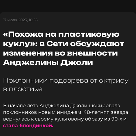
Не меньше шумихи было вокруг общего
виноградника звёзд. Джоли продала свою долю
российскому бизнесмену. Питта это привело в
17 июля 2023, 10:55
ярость. В итоге сейчас поместье во Франции
«Похожа на пластиковую
отходит Брэду. Взамен он бывшей жене выплатит
внушительную компенсацию.
куклу»: в Сети обсуждают
изменения во внешности
Фото: соцсети
Анджелины Джоли
Поклонники подозревают актрису
Читайте нас в ВКонтакте, чтобы
в пластике
оставаться в курсе событий
В начале лета Анджелина Джоли шокировала
ПОДПИСАТЬСЯ
поклонников новым имиджем. 48-летняя звезда
вернулась к своему культовому образу из 90-х и
стала блондинкой.
ССЫЛКА