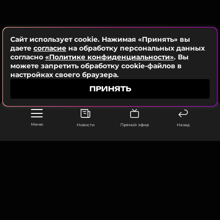
видны следы подтяжки лица», «Хирург Мадонны?»,
– написали пользователи.
Сайт использует cookie. Нажимая «Принять» вы
Фото: соцсети
даете
согласие
на обработку персональных данных
согласно
«Политике конфиденциальности»
. Вы
можете запретить обработку cookie-файлов в
настройках своего браузера.
Читайте нас в Одноклассниках,
ПРИНЯТЬ
чтобы оставаться в курсе событий
ПОДПИСАТЬСЯ
Меню
Новости
Прямой эфир
Назад
ССЫЛКА
ООО «Муз ТВ Операционная компания» ИНН 7703679460
105066, город Москва,
улица Ольховская, д. 4, корп. 2