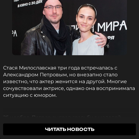
ФОТО: ТАСС
Стася Милославская три года встречалась с
Александром Петровым, но внезапно стало
Смотрите нас в Likee, чтобы
известно, что актер женится на другой. Многие
оставаться в курсе событий
сочувствовали актрисе, однако она воспринимала
ситуацию с юмором.
ПОДПИСАТЬСЯ
25 ноября, Петров сыграл свадьбу с молодой
избранницей. Бракосочетание было настолько
ЧИТАТЬ НОВОСТЬ
необычным, что вызвало споры и критику в Сети.
ССЫЛКА
Не осталась в стороне и Стася.