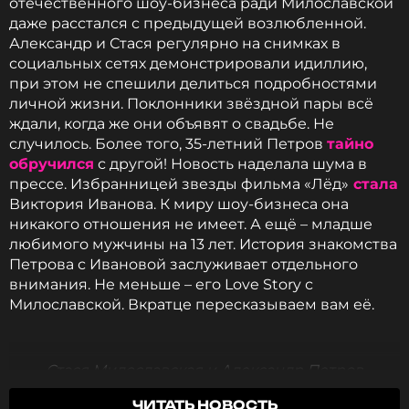
отечественного шоу-бизнеса ради Милославской
что не «выгуляла» новое платье.
даже расстался с предыдущей возлюбленной.
Александр и Стася регулярно на снимках в
Фото: ТАСС
социальных сетях демонстрировали идиллию,
при этом не спешили делиться подробностями
личной жизни. Поклонники звёздной пары всё
ждали, когда же они объявят о свадьбе. Не
случилось. Более того, 35-летний Петров
тайно
обручился
с другой! Новость наделала шума в
Читайте нас в Одноклассниках,
прессе. Избранницей звезды фильма «Лёд»
стала
чтобы оставаться в курсе событий
Виктория Иванова. К миру шоу-бизнеса она
никакого отношения не имеет. А ещё – младше
ПОДПИСАТЬСЯ
любимого мужчины на 13 лет. История знакомства
Петрова с Ивановой заслуживает отдельного
внимания. Не меньше – его Love Story с
Милославской. Вкратце пересказываем вам её.
ССЫЛКА
Стася Милославская и Александр Петров
ЧИТАТЬ НОВОСТЬ