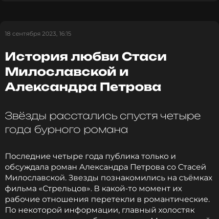
Милославская опубликовала в своем блоге видео
на котором сидит с бокалом шампанского.
18 сентября 2023, 16:15
Актриса пританцовывает под слова песни Ольги
История любви Стаси
Бузовой: «Алло, алло! Я больше недоступна. Уже
большой, а все играешь в куклы».
Милославской и
Александра Петрова
Судя по этим словам, актриса заблокировала
Петрова. А что касается «игры», то многие
пользователи соцсети, увидев ролики со свадьбы,
Звёзды расстались спустя четыре
пришли к выводу, что это торжество слишком
года бурного романа
похоже на театральное представление, в котором
актер играл роль жениха.
Последние четыре года публика только и
обсуждала роман Александра Петрова со Стасей
К слову, подруга Стаси, Кристина Асмус, тоже не
Милославской. Звезды познакомились на съёмках
осталась в стороне и подшутила над этим
фильма «Стрельцов». В какой-то момент их
торжеством, на которое ее не пригласили. Она
рабочие отношения перетекли в романтические.
спутала волосы на голове, подражая прическе
По некоторой информации, главный холостяк
Александра, и с напускным сожалением написала,