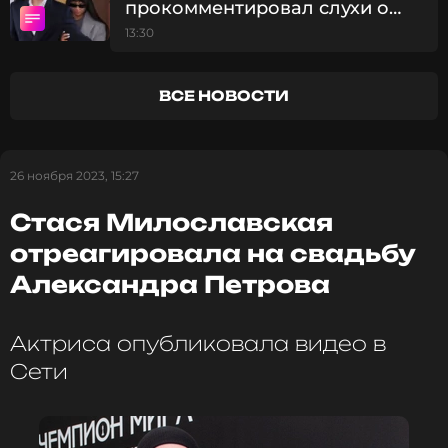
прокомментировал слухи о
смерти Лерчек
13:30
ВСЕ НОВОСТИ
26 ноября 2023, 15:27
Стася Милославская
отреагировала на свадьбу
Александра Петрова
Актриса опубликовала видео в
Сети