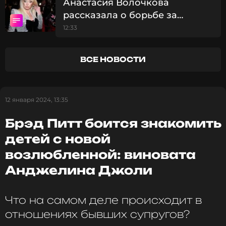
Анастасия Волочкова
рассказала о борьбе за
компенсацию в 5 млн рублей:
12:33
Читайте нас в Одноклассниках,
«Люди, несправедливо!»
чтобы оставаться в курсе событий
ВСЕ НОВОСТИ
ПОДПИСАТЬСЯ
12 января 2024, 13:35
ССЫЛКА
Брэд Питт боится знакомить
детей с новой
возлюбленной: виновата
Анджелина Джоли
Что на самом деле происходит в
отношениях бывших супругов?