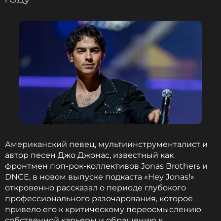
раздела имущества длились 7 лет. У бывших
возлюбленных подрастают шестеро детей: 22-
летний Мэддокс, 20-летний Пакс, 19-летняя Захара,
17-летняя Шайло и 15-летние близнецы Нокс и
Вивьен.
Фото: Zuma\TASS
Читайте нас в Телеграме, чтобы
оставаться в курсе событий
Американский певец, мультиинструменталист и
ПОДПИСАТЬСЯ
автор песен Джо Джонас, известный как
фронтмен поп-рок-коллективов Jonas Brothers и
DNCE, в новом выпуске подкаста «Hey Jonas!»
откровенно рассказал о периоде глубокого
ССЫЛКА
профессионального разочарования, которое
привело его к критическому переосмыслению
собственной карьеры и обращению к