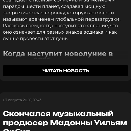
«Сейчас я в больнице»: Алексей
парадом шести планет, создавая мощную
Воробьев раскрыл правду о своем
здоровье
энергетическую воронку, которую астрологи
3 года назад
называют временем глобальной перезагрузки .
Рассказываем, когда наступит это явление, что
Новость по теме >
оно означает для разных знаков зодиака и как
лучше провести этот день.
Смотрите нас в Likee, чтобы
Когда наступит новолуние в
оставаться в курсе событий
августе 2026 года
ПОДПИСАТЬСЯ
ЧИТАТЬ НОВОСТЬ
Новолуние в августе 2026 года наступит 12 августа
в 20:37 по московскому времени . В этот момент
Луна окажется между Землей и Солнцем, и ее
неосвещенная сторона будет обращена к нашей
ССЫЛКА
планете, поэтому спутник станет практически
07 августа 2026, 16:43
невидимым для наблюдателей.
Скончался музыкальный
Важно отметить, что новолуние 12 августа
продюсер Мадонны Уильям
совпадает с полным солнечным затмением,