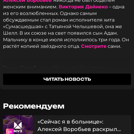
Алексей Воробьев
никогда не был обделен
женским вниманием.
Виктория Дайнеко
– одна
из его возлюбленных. Однако самым
обсуждаемым стал роман исполнителя хита
«Сумасшедшая» с Татьяной Челышевой, она же
Шелл. В их союзе на свет появился сын Адам.
Мальчику в конце июля исполнилось три года. Он
растёт копией звёздного отца.
Смотрите
сами.
Роман Воробьева и Челышевой оказался
непродолжительным. При этом после
ЧИТАТЬ НОВОСТЬ
расставания она поддерживают дружеские
отношения ради общего ребёнка. Алексей в
отличие от многих коллег по сцене не привык
делиться подробностями личной жизни. Причину
Рекомендуем
разногласий в союзе с Шелл он также держит в
секрете.
«Сейчас я в больнице»:
Алексей Воробьев раскрыл
Неожиданные подробности романа Воробьева с