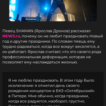
Филиппом Киркоровым, Полиной Гагариной,
певицей Валерией, Шаманом и другими
артистами Леонид Агутин участие не принимал.
Участие музыканта в записи данной песни и не
планировалось».
Певец SHAMAN (Ярослав Дронов) рассказал
Также в этом обращении уточнялось, что Леонид
NEWS.ru
, почему он не любит праздновать Новый
Агутин принимал участие в совместной записи с
год и другие праздники. По словам певца, ему
певцом Jony в другой день. Что же касается фразы
трудно радоваться, когда все вокруг веселятся, а
«Петь с ним — это словно пропахнуть беляшами в
он работает. Ярослав считает, что это своего рода
кремлевской столовой», которую издание
профессиональная деформация, которая не
«Царьград» приписало артисту, то певец никогда
позволяет ему наслаждаться жизнью.
не произносил ее. Это выдумка в погоне за
сенсацией, как и вся история с конфликтом двух
незнакомых друг с другом лично исполнителей.
Я не люблю праздновать. В этом году было
исключение: я отметил день своего
Фото: ТАСС
рождения концертом в БКЗ «Октябрьский»
в Питере. Мне обычно, когда праздники,
когда все радуются, наоборот, грустно.