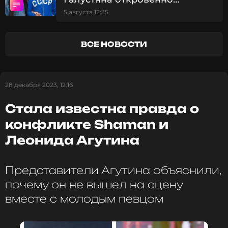
поздравление.
рассказала о жизни после
5 августа 12:35
развода с шоуменом
ВСЕ НОВОСТИ
28 декабря 2023, 12:16
Стала известна правда о
конфликте Shaman и
Леонида Агутина
Представители Агутина объяснили,
почему он не вышел на сцену
вместе с молодым певцом