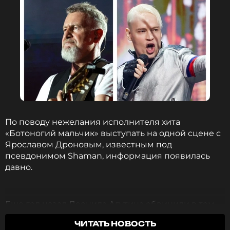
По поводу нежелания исполнителя хита
«Ботоногий мальчик» выступать на одной сцене с
Ярославом Дроновым, известным под
псевдонимом Shaman, информация появилась
давно.
Еще год назад Леонида Агутина обвинили в том,
ФОТО: Валерий Шарифулин/ТАСС
что он отказался выйти на красную дорожку с
ЧИТАТЬ НОВОСТЬ
молодым коллегой. Тогда 55-летний музыкант и