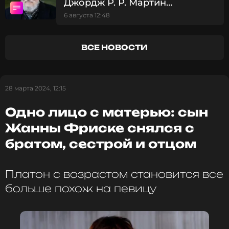
Джордж Р. Р. Мартин
вырубилась», – добавила Наталья.
рассказал о борьбе с
6 августа 12:48
депрессией
Фото: ИТАР-ТАСС/Олег Дьяченко
ВСЕ НОВОСТИ
Читайте нас в ВКонтакте, чтобы
оставаться в курсе событий
28 марта 2024, 12:15
ПОДПИСАТЬСЯ
Одно лицо с матерью: сын
Жанны Фриске снялся с
братом, сестрой и отцом
ССЫЛКА
Платон с возрастом становится все
больше похож на певицу