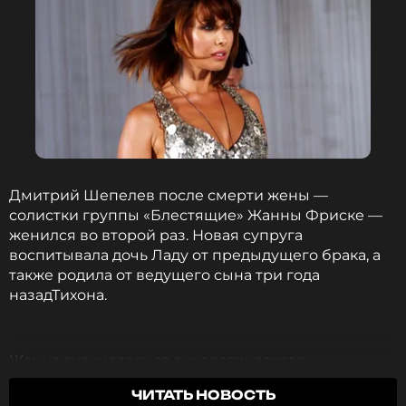
Дмитрий Шепелев после смерти жены —
солистки группы «Блестящие» Жанны Фриске —
женился во второй раз. Новая супруга
воспитывала дочь Ладу от предыдущего брака, а
также родила от ведущего сына три года
назадТихона.
Жанна скончалась от онкологического
заболевания спустя два года после того, как
ЧИТАТЬ НОВОСТЬ
родила сына Платона, поэтому отец долгое время