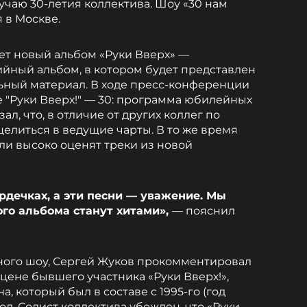
учаю 30-летия коллектива. Шоу «30 нам
я в Москве.
ет новый альбом «Руки Вверх» —
ийный альбом, в котором будет представлен
ный материал. В ходе пресс-конференции
е "Руки Вверх!" — 30: программа юбилейных
л, что, в отличие от других коллег по
целиться в ведущие чарты. В то же время
ли высоко оценят треки из новой
рдечках, а эти песни — уважение. Мы
ого альбома станут хитами»,
— пояснил
ного шоу, Сергей Жуков прокомментировал
цене бывшего участника «Руки Вверх!»,
, который был в составе с 1995-го (год
од. Солист коллектива убежден, что «Руки