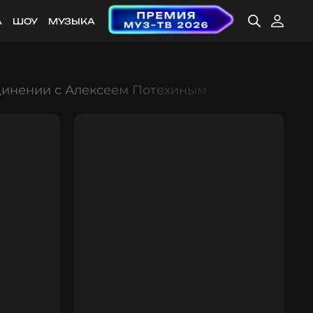
А
ШОУ
МУЗЫКА
динении с Алексеем Потехиным