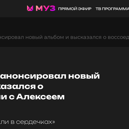
ПРЯМОЙ ЭФИР
ТВ ПРОГРАММ
нсировал новый альбом и высказался о воссое
 анонсировал новый
азался о
и с Алексеем
ли в сердечках»