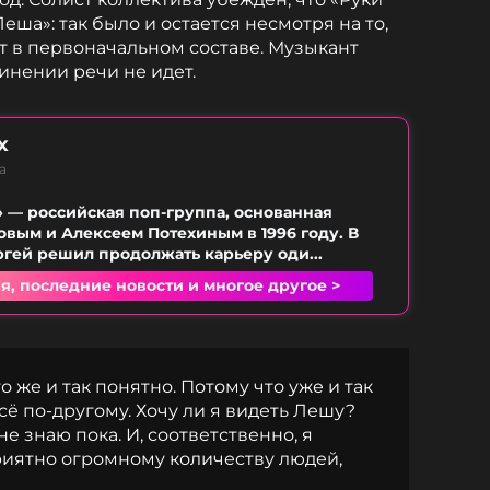
еша»: так было и остается несмотря на то,
т в первоначальном составе. Музыкант
динении речи не идет.
х
а
» — российская поп-группа, основанная
вым и Алексеем Потехиным в 1996 году. В
ргей решил продолжать карьеру оди...
я, последние новости и многое другое >
о же и так понятно. Потому что уже и так
сё по-другому. Хочу ли я видеть Лешу?
не знаю пока. И, соответственно, я
риятно огромному количеству людей,