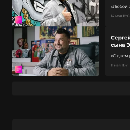
«Любой а
14 мая 18:0
Серге
сына Э
«С днем 
11 мая 11:41