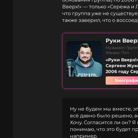
Вверх!» — только «Сережа и Л
что группа уже не существуе
также заверил, что о воссое
Руки Ввер
Музыкант, Групп
Жанры: Поп
«Руки Вверх!
Сергеем Жуко
2006 году Се
Биографи
Ну не будем мы вместе, эт
всё давно было решено, в
Хочу. Согласится ли он? Я 
понимаю, что это будет п
например.