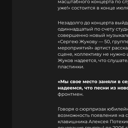
масштабного концерта по сл
уже!» состоится в конце июл
Незадолго до концерта выйд
одиннадцатый по счету студ
совершенно новый музыкаль
«Сергею Жукову — 50, групп
мероприятий» артист рассказа
сцене, коллективу не нужно 
Жуков надеется, что слушате
пластинки.
«Мы свое место заняли в се
надеемся, что песни из нов
фронтмен.
Говоря о сюрпризах юбилей
возможность появления на с
клавишника Алексея Потехина
основания группы) по 2006 г