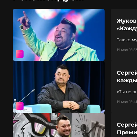
Жуков 
«Кажд
Также м
19 мая 16:5
Сергей
кажды
«Ты не з
19 мая 15:41
Серге
Преми