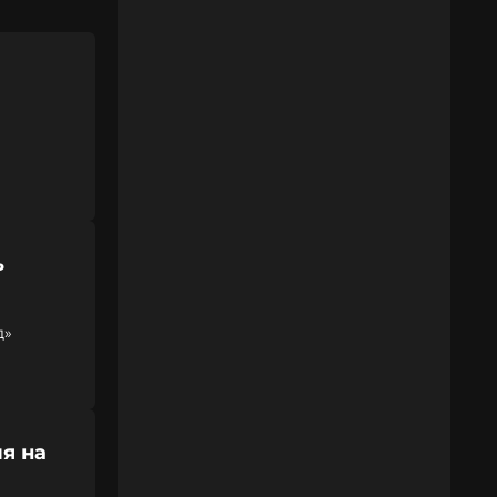
ь
д»
я на