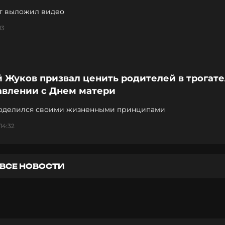
т выложил видео
13
й Жуков призвал ценить родителей в трогат
авлении с Днем матери
оделился своими жизненными принципами
14:32
ВСЕ НОВОСТИ