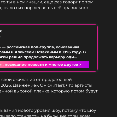
что ты в номинации, еще раз говорит о том,
т, ты до сих пор делаешь всё правильно», —
х
а
» — российская поп-группа, основанная
вым и Алексеем Потехиным в 1996 году. В
ргей решил продолжать карьеру оди...
я, последние новости и многое другое >
л свои ожидания от предстоящей
026. Движение». Он считает, что артисты
ленной высокой планке, которую потом будут
адывания нового уровня шоу, потому что шоу
дывало стандарты на будущие годы всем