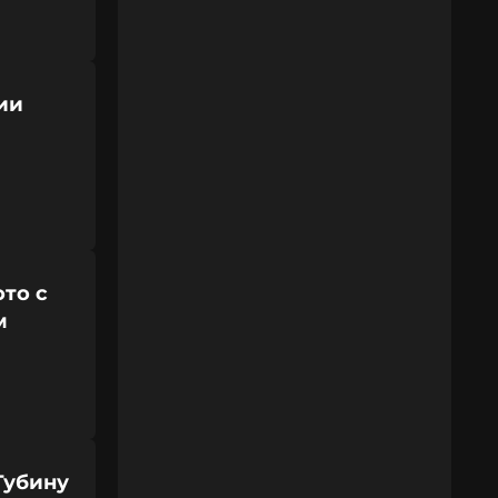
ии
то с
м
Губину