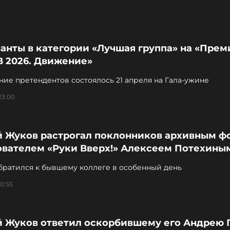
анты в категории «Лучшая группа» на «Прем
В 2026. Движение»
ие претендентов состоялось 21 апреля на Гала-ужине
23:00
й Жуков растрогал поклонников архивным фо
ователем «Руки Вверх!» Алексеем Потехины
братился к бывшему коллеге в особенный день
10:55
й Жуков ответил оскорбившему его Андрею 