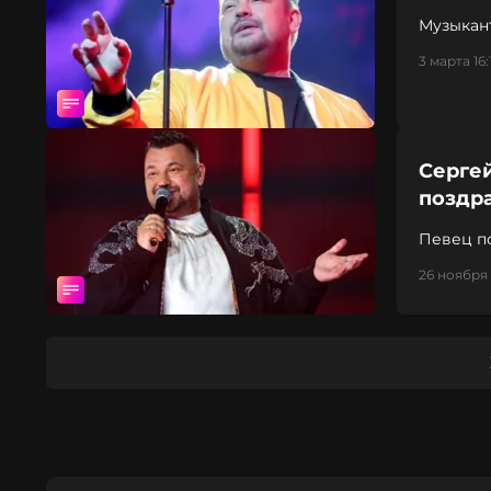
Музыкан
3 марта 16:
Серге
поздр
Певец п
26 ноября 