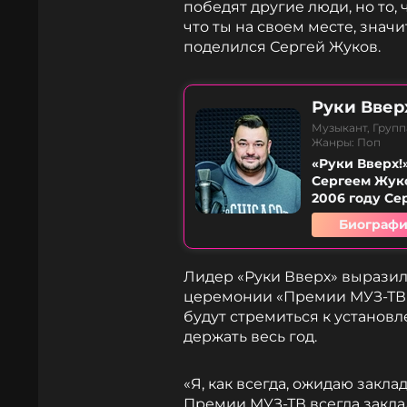
победят другие люди, но то, 
что ты на своем месте, значи
поделился Сергей Жуков.
Руки Ввер
Музыкант, Групп
Жанры: Поп
«Руки Вверх!
Сергеем Жуко
2006 году Се
Биографи
Лидер «Руки Вверх» вырази
церемонии «Премии МУЗ-ТВ 2
будут стремиться к установ
держать весь год.
«Я, как всегда, ожидаю закл
Премии МУЗ-ТВ всегда закла