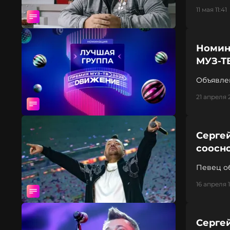
11 мая 11:41
Номин
МУЗ-Т
Объявлен
21 апреля 
Серге
соосн
Певец о
16 апреля 
Серге