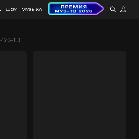
А
ШОУ
МУЗЫКА
 МУЗ-ТВ