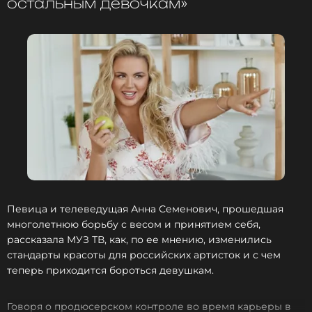
остальным девочкам»
любимого мужчины:
«Очень рада за вас. Кто
хорошо работает, тот хорошо отдыхает», «Я рада,
что есть еще такие мужчины! Аня, так держать,
хорошей девушке — хороший мужчина».
Прочитав комментарии, Семенович решила
ответить на критику в новом видео. В первую
очередь она отметила позитивное мышление
подписчиков, написавших ей теплые пожелания,
и выразила им благодарность.
Анна Семенович
Певица и телеведущая Анна Семенович, прошедшая
Музыкант, Певица, Актриса, Спортсмен,
многолетнюю борьбу с весом и принятием себя,
Ведущий
Жанры: Поп
рассказала МУЗ ТВ, как, по ее мнению, изменились
стандарты красоты для российских артисток и с чем
Биография, последние новости
и многое другое >
теперь приходится бороться девушкам.
Говоря о продюсерском контроле во время карьеры в