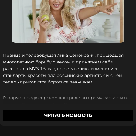
Певица и телеведущая Анна Семенович, прошедшая
многолетнюю борьбу с весом и принятием себя,
рассказала МУЗ ТВ, как, по ее мнению, изменились
стандарты красоты для российских артисток и с чем
теперь приходится бороться девушкам.
Говоря о продюсерском контроле во время карьеры в
группе «Блестящие», Анна Семенович раскрыла, что
система работала по принципу «соответствуй или
ЧИТАТЬ НОВОСТЬ
плати», но давление этого ультиматума артистки
ощущали по-разному.