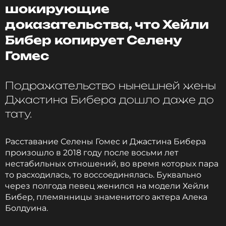
Фото: соцсети Селены Гомес
шокирующие
доказательства, что Хейли
Бибер копирует Селену
Читайте нас в Телеграме, чтобы
оставаться в курсе событий
Гомес
ПОДПИСАТЬСЯ
Подражательство нынешней жены
Джастина Бибера дошло даже до
тату.
ССЫЛКА
Расставание Селены Гомес и Джастина Бибера
произошло в 2018 году после восьми лет
нестабильных отношений, во время которых пара
то расходилась, то воссоединялась. Буквально
через полгода певец женился на модели Хейли
Бибер, племянницы знаменитого актера Алека
Болдуина.