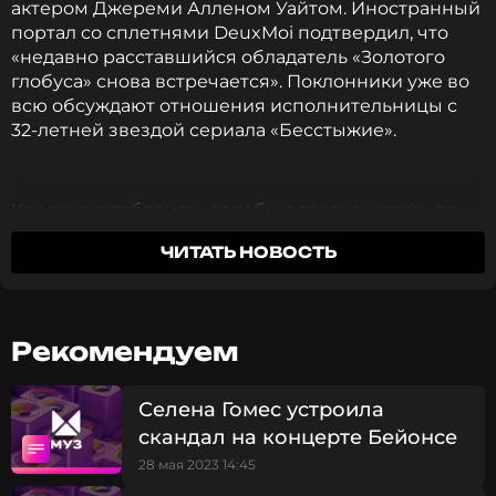
актером Джереми Алленом Уайтом. Иностранный
портал со сплетнями DeuxMoi подтвердил, что
«недавно расставшийся обладатель «Золотого
глобуса» снова встречается». Поклонники уже во
всю обсуждают отношения исполнительницы с
32-летней звездой сериала «Бесстыжие».
Как пишут таблоиды, селебы познакомились во
время фотосессии для обложки журнала Vanity
ЧИТАТЬ НОВОСТЬ
Fair. Известно, что Гомес действительно
снималась для двух обложек февральского
номера глянцевого издания, и две недели назад
она вернулась со съемок фильма в Париже и
Рекомендуем
записи нового альбома. После съемок артисты
стали часто общаться, передают иностранные
источники.
Селена Гомес устроила
скандал на концерте Бейонсе
Джереми Аллен Уайт
28 мая 2023 14:45