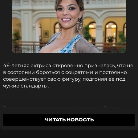
46-летняя актриса откровенно призналась, что не
в состоянии бороться с соцсетями и постоянно
совершенствует свою фигуру, подгоняя ее под
чужие стандарты.
Зверева рассказала в студии ток-шоу «Звезды
сошлись», что из-за чрезмерного увлечения
ЧИТАТЬ НОВОСТЬ
пластикой и фитнесом ей пришлось снова лечь на
операционный стол. Она повредила грудь.