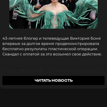
выживание.
Фото: Вячеслав Прокофьев/ТАСС
43-летняя блогер и телеведущая Виктория Боня
впервые за долгое время продемонстрировала
Читайте нас в ВКонтакте, чтобы
бесплатно результаты пластической операции.
оставаться в курсе событий
Скандал с оплатой за это возымел свое действие.
ПОДПИСАТЬСЯ
Недавно Боня пообещала подписчикам платного
канала за 1300 рублей показать лицо, каким оно
ЧИТАТЬ НОВОСТЬ
стало после хирургического вмешательства.
ССЫЛКА
Однако те, кто заплатил деньги, не получили
желаемое и стали готовить иск в суд.
Тогда Виктория пошла на поятный и вернула