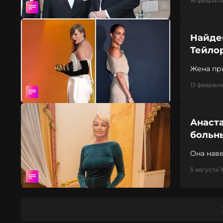
16 февраля
Найде
Тейло
Жена пр
меропри
13 февраля
Анаст
больн
Она наве
5 августа 1