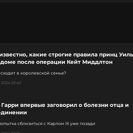
известно, какие строгие правила принц Уил
в доме после операции Кейт Миддлтон
исходит в королевской семье?
 2024 20:40
Гарри впервые заговорил о болезни отца и
единении
опытка сблизиться с Карлом III уже позади