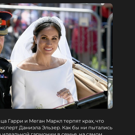
а Гарри и Меган Маркл терпят крах, что
ксперт Даниэла Эльзер. Как бы ни пытались
е идеальной гармонии в семье, на самом