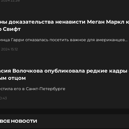
 2024 22:26
ны доказательства ненависти Меган Маркл 
р Свифт
инца Гарри отказалась посетить важное для американцев
ятие
 2024 15:12
асия Волочкова опубликовала редкие кадры 
ым отцом
стила его в Санкт-Петербурге
0:43
ВСЕ НОВОСТИ