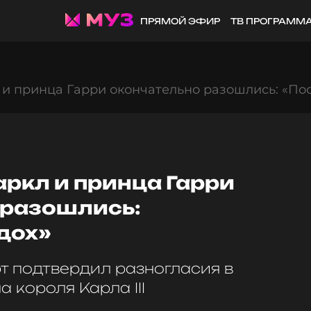
ПРЯМОЙ ЭФИР
ТВ ПРОГРАММ
и принца Гарри окончательно разошлись: «По
ркл и принца Гарри
 разошлись:
дох»
т подтвердил разногласия в
 короля Карла III