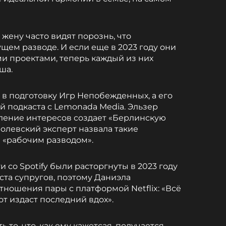
 жену часто видят порознь, что
щем разводе. И если еще в 2023 году они
и проектами, теперь каждый из них
ша.
 в подготовку Игр Непобежденных, а его
й подкаста с Lemonada Media. Эльзер
еление интересов создает «Берлинскую
ролевский эксперт назвала такие
«рабочим разводом».
и со Spotify были расторгнуты в 2023 году
ста супругов, поэтому Даниэла
тношения пары с платформой Netflix: «Всё
вот издаст последний вдох».
то, что, как ему кажетсая, получается