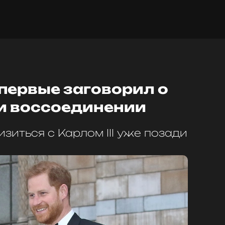
первые заговорил о
 и воссоединении
зиться с Карлом III уже позади