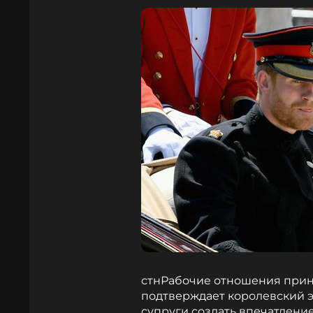
стнРабочие отношения принц
подтверждает королевский э
супруги создать впечатлени