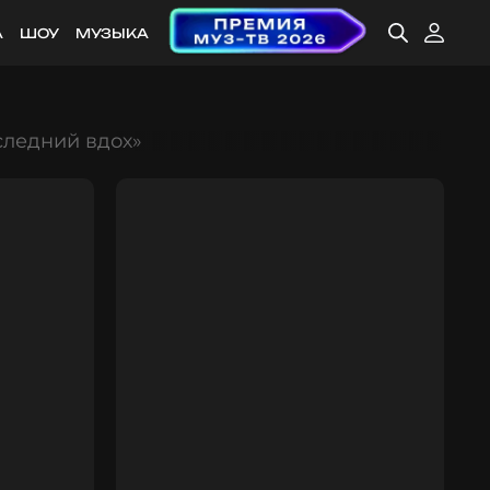
А
ШОУ
МУЗЫКА
следний вдох»