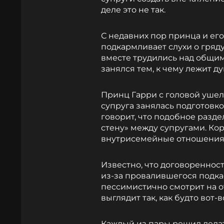
деле это не так.
С недавних пор принца и его
подкармливает слухи о гряду
вместе трудились над общим
занялся тем, к чему лежит ду
Принц Гарри с головой ушел
супруга занялась подготовко
говорит, что подобное разд
стену» между супругами. Ко
внутрисемейные отношения 
Известно, что договоренност
из-за провалившегося подка
пессимистично смотрит на о
выглядит так, как будто вот-
Каждый из пары решил делать 