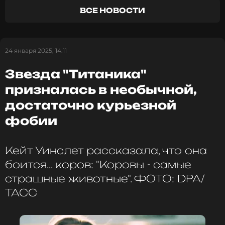
ВСЕ НОВОСТИ
Читайте нас в ВКонтакте, чтобы
оставаться в курсе событий
24 января 2025, 14:11
ПОДПИСАТЬСЯ
Звезда "Титаника"
призналась в необычной,
ССЫЛКА
достаточно курьезной
фобии
Кейт Уинслет рассказала, что она
боится... коров: "Коровы - самые
страшные животные". ФОТО: DPA/
ТАСС