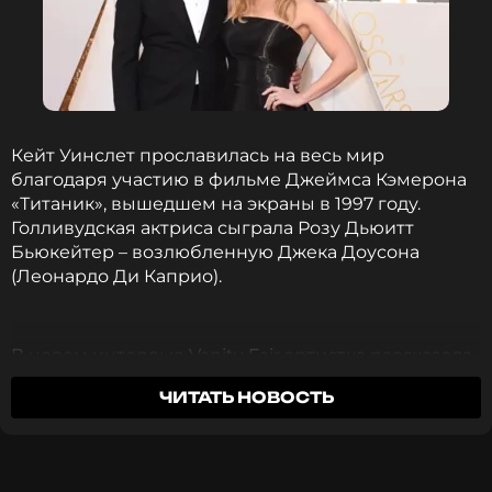
Кейт Уинслет прославилась на весь мир
благодаря участию в фильме Джеймса Кэмерона
«Титаник», вышедшем на экраны в 1997 году.
Голливудская актриса сыграла Розу Дьюитт
Бьюкейтер – возлюбленную Джека Доусона
(Леонардо Ди Каприо).
В новом интервью Vanity Fair артистка рассказала
о курьезе, который произошел во время съемок
ЧИТАТЬ НОВОСТЬ
знаменитой сцены, где она стояла в объятиях Ди
Каприо на носу «Титаника». По словам Уинслет,
этот эпизод пришлось играть «не совсем так, как
хотелось».