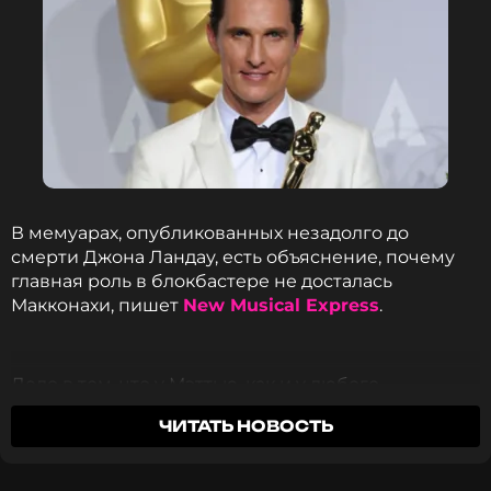
В мемуарах, опубликованных незадолго до
смерти Джона Ландау, есть объяснение, почему
главная роль в блокбастере не досталась
Макконахи, пишет
New Musical Express
.
Дело в том, что у Мэттью, как и у любого
истинного техасца - очень яркий южный акцент.
ЧИТАТЬ НОВОСТЬ
Когда актер пришел на прослушивание, режиссер
фильма Джеймс Кэмерон предложил ему сыграть
сцену с уже выбранной на главную женскую роль