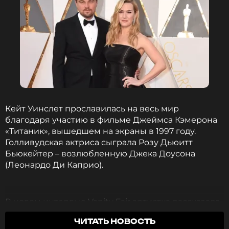
Кейт Уинслет прославилась на весь мир
благодаря участию в фильме Джеймса Кэмерона
«Титаник», вышедшем на экраны в 1997 году.
Голливудская актриса сыграла Розу Дьюитт
Бьюкейтер – возлюбленную Джека Доусона
(Леонардо Ди Каприо).
В новом интервью Vanity Fair артистка рассказала
о курьезе, который произошел во время съемок
ЧИТАТЬ НОВОСТЬ
знаменитой сцены, где она стояла в объятиях Ди