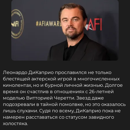
скорое расставание с возлюбленной
2 года назад
Новость по теме >
Читайте нас в Одноклассниках,
чтобы оставаться в курсе событий
ПОДПИСАТЬСЯ
Леонардо ДиКаприо прославился не только
блестящей актерской игрой в многочисленных
кинолентах, но и бурной личной жизнью. Долгое
ССЫЛКА
время он счастлив в отношениях с 26-летней
моделью Витторией Черетти. Звезд даже
подозревали в тайной помолвке, но это оказалось
лишь слухами. Судя по всему, ДиКаприо пока не
намерен расставаться со статусом завидного
холостяка.