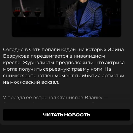
Сегодня в Сеть попали кадры, на которых Ирина
Безрукова передвигается в инвалидном
кресле. Журналисты предположили, что актриса
могла получить серьезную травму ноги. На
снимках запечатлен момент прибытия артистки
на московский вокзал.
У поезда ее встречал Станислав Влайку —
бессменный пиар-директор и селебрити-
менеджер, с которым Безрукова сотрудничает
ЧИТАТЬ НОВОСТЬ
уже более десяти лет. Мужчина помог актрисе
пересесть из вагона в кресло и постарался
оградить ее от лишнего внимания.