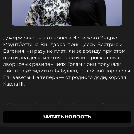
Дочери опального герцога Йоркского Эндрю
Маунтбеттена-Виндзора, принцессы Беатрис и
Евгения, ни разу не платили за аренду, при этом
почти два десятилетия прожили в роскошных
дворцовых резиденциях. Годами они получали
тайные субсидии от бабушки, покойной королевы
Елизаветы II, а теперь — от родного дяди, короля
Карла III.
Об этом сообщает
Daily Mail
со ссылкой на отчет
Государственного контрольно-ревизионного
ЧИТАТЬ НОВОСТЬ
управления Великобритании. Из документа стали
известны сделки, которые заключили
«работающие» и «неработающие» члены