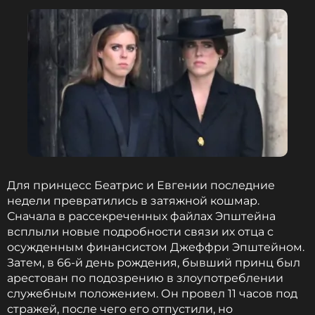
апартаменты была сильно занижена, причина —
формальное требование, чтобы арендаторы
королевской недвижимости имели допуск к
гостайне. Но реальные ставки рассчитывались по
устаревшим рыночным оценкам, а иногда даже не
достигали 60% от той сниженной планки, которую
установили сами же арендаторы.
Источники издания подтвердили, что
договоренность о финансовой поддержке
Беатрис и Евгении была заключена еще при
королеве Елизавете, которая души не чаяла во
Для принцесс Беатрис и Евгении последние
внучках. Карл III согласился соблюдать эту
недели превратились в затяжной кошмар.
договоренность, но подчеркнул, что все
Сначала в рассекреченных файлах Эпштейна
финансовые вопросы теперь держатся на
всплыли новые подробности связи их отца с
постоянном контроле.
осужденным финансистом Джеффри Эпштейном.
Затем, в 66-й день рождения, бывший принц был
арестован по подозрению в злоупотреблении
Что касается Эндрю, осведомленные источники
служебным положением. Он провел 11 часов под
настаивают, что он вряд ли получит хоть пенни из
стражей, после чего его отпустили, но
обещанной компенсации. Королевская ложа, из