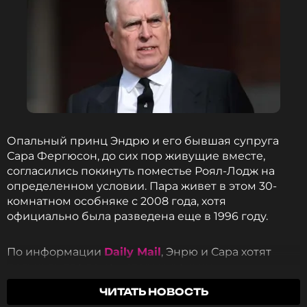
Смотрите нас в Likee, чтобы
оставаться в курсе событий
ПОДПИСАТЬСЯ
ССЫЛКА
Опальный принц Эндрю и его бывшая супруга
Сара Фергюсон, до сих пор живущие вместе,
согласились покинуть поместье Роял-Лодж на
определенном условии. Пара живет в этом 30-
комнатном особняке с 2008 года, хотя
официально была разведена еще в 1996 году.
По информации
Daily Mail
, Энрю и Сара хотят
получить два дома, которые раньше
принадлежали семьям принцев Уильяма и Гарри.
ЧИТАТЬ НОВОСТЬ
Только в этом случае бывший герцог Йоркский