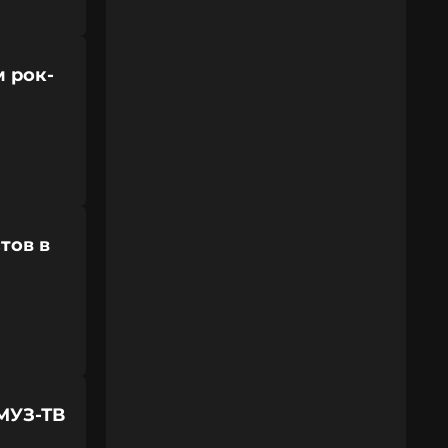
м рок-
тов в
МУЗ-ТВ