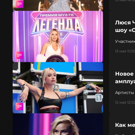
Люся Ч
шоу «
Участни
13 мая 11:0
Новое
амплу
Артисты
12 мая 12:0
Как м