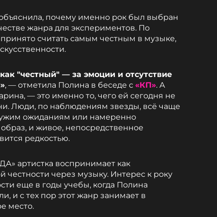
объяснила, почему именно рок был выбран
честве жанра для экспериментов. По
 принято считать самым честным в музыке,
искусственности.
как "честный" — за эмоции и отсутствие
»
, — отметила Полина в беседе с
«КП»
. А
арина, — это именно то, чего ей сегодня не
ни. Люди, по наблюдениям звезды, всё чаще
 чужим ожиданиям или намеренно
образ, и живое, непосредственное
вится редкостью.
ДА» артистка воспринимает как
й честности через музыку. Интерес к року
сти еще в годы учебы, когда Полина
и, и с тех пор этот жанр занимает в
е место.