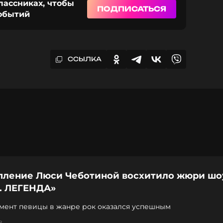
лассниках, чтобы
ПОДПИСАТЬСЯ
событий
ССЫЛКА
пление Люси Чеботиной восхитило жюри шо
. ЛЕГЕНДА»
мент певицы в жанре рок оказался успешным
8