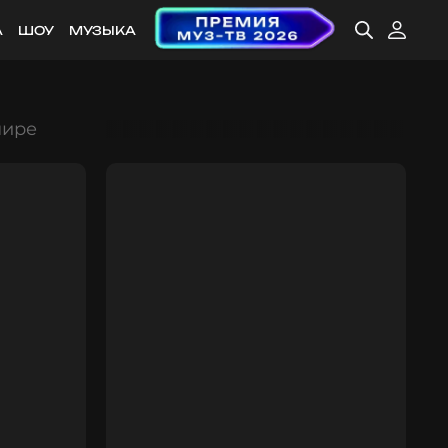
А
ШОУ
МУЗЫКА
мире