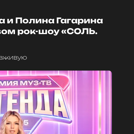
а и Полина Гагарина
вом рок-шоу «СОЛЬ.
 вживую