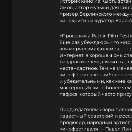
историк кино из Кыргызстан
Ямов, автор музыки для кино
призер Берлинского междун
кинокритик и куратор Каро.
«Программа Patriki Film Fest
Еще раз убеждаюсь, что мир
коммерческих фильмов, — го
Интернет, в хорошем смысле
раздражителем для мозга, за
нестандартное. Тем не мене
кинофестивале наиболее ос
и убедительными, как мне к
мастеров. Их кино более че
пафоса, который часто прису
Председателем жюри полноме
известный советский и росс
продюсер, народный артист 
кинофестиваля — Павел Лунг