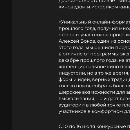
достоинство отстаивает кин
киноведом и историком кин
«Уникальный онлайн-формат
прошлого года, получил мно
стороны участников программ
Алексей Боков, один из осн
этого года, мы решили прод
в отличие от программы экс
декабре прошлого года, на э
конвенциональное кино пос
индустрии, но в то же врем
форм и идей, верных традиц
только помог собрать большо
широкие возможности для а
высказывания, но и дает во
аудитории в любой точке пл
участников в комфортном дл
С 10 по 16 июля конкурсные