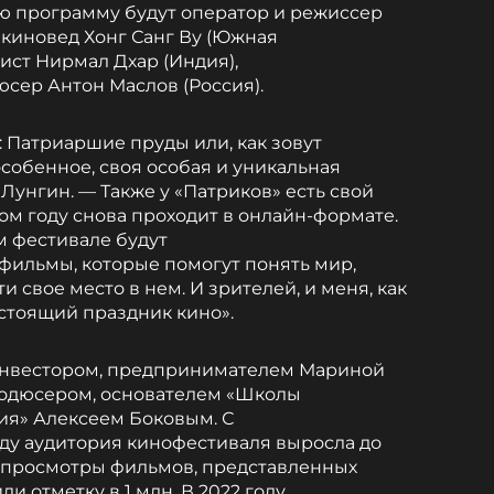
 программу будут оператор и режиссер
 киновед Хонг Санг Ву (Южная
ист Нирмал Дхар (Индия),
юсер Антон Маслов (Россия).
: Патриаршие пруды или, как зовут
особенное, своя особая и уникальная
Лунгин. — Также у «Патриков» есть свой
ом году снова проходит в онлайн-формате.
м фестивале будут
фильмы, которые помогут понять мир,
и свое место в нем. И зрителей, и меня, как
стоящий праздник кино».
ан инвестором, предпринимателем Мариной
одюсером, основателем «Школы
я» Алексеем Боковым. С
оду аудитория кинофестиваля выросла до
н-просмотры фильмов, представленных
и отметку в 1 млн. В 2022 году