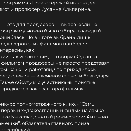
 программа «Продюсерский вызов», ее
ист и продюсер Сусанна Альперина.
 — это для продюсера — вызов, если не
 программу можно было отбирать каждый
 ошиблась. Но в итоге выбраны лишь
продюсеров этих фильмов наиболее
нтересны, как
ии, так и зрителям, — говорит Сусанна
 фильмом продюсеры не просто представят
том, как они работали, что приходилось
преодоление — ключевое слово) и благодаря
 Также обсудим с участниками понятие
 продюсера как соавтора фильма».
онкурс полнометражного кино, - “Семь
, первый художественный фильм на языке
зыке Мексики, снятый режиссером Антонио
амешки”, обладатель главного приза
 российский