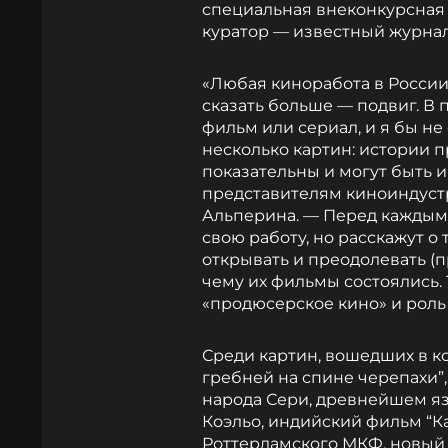
специальная внеконкурсная
куратор — известный журнал
«Любая киноработа в России
сказать больше — подвиг. В
фильм или сериал, и я бы не
несколько картин: истории 
показательны и могут быть и
представителям киноиндустр
Альперина. — Перед каждым
свою работу, но расскажут о 
открывать и преодолевать (
чему их фильмы состоялись.
«продюсерское кино» и роль
Среди картин, вошедших в к
гребней на спине черепахи”
народа Сери, древнейшем я
Коэльо, индийский фильм “К
Роттердамского МКФ, новый