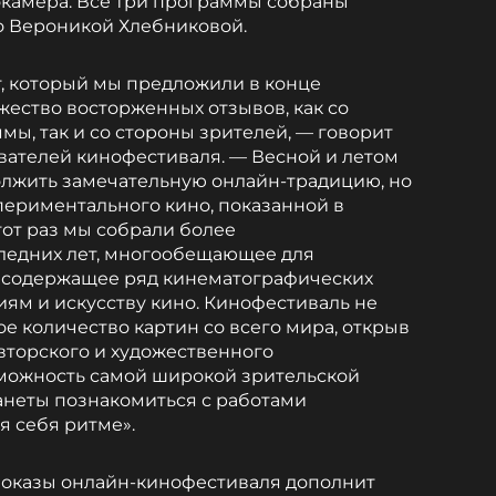
окамера. Все три программы собраны
о Вероникой Хлебниковой.
, который мы предложили в конце
жество восторженных отзывов, как со
ы, так и со стороны зрителей, — говорит
ователей кинофестиваля. — Весной и летом
олжить замечательную онлайн-традицию, но
периментального кино, показанной в
тот раз мы собрали более
ледних лет, многообещающее для
я, содержащее ряд кинематографических
иям и искусству кино. Кинофестиваль не
е количество картин со всего мира, открыв
вторского и художественного
зможность самой широкой зрительской
анеты познакомиться с работами
я себя ритме».
 показы онлайн-кинофестиваля дополнит