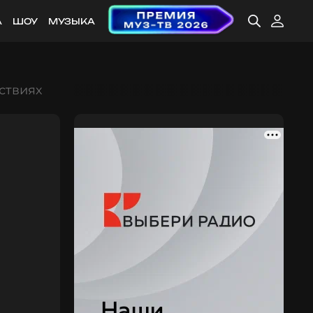
А
ШОУ
МУЗЫКА
йствиях