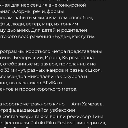
ная для нас секция внеконкурсной
ьная «Формы речи, формы
осам, забытым жизням, тем способам,
ты, люди, ветер, мир, их тонким
цу, дыханию. Для детей и родителей
тского воображения «Будем, как дети».
программы короткого метра представлены
тины, Белоруссии, Ирана, Кыргызстана,
а, отобранные из заявок, присланных на
до 33 минут, разных жанров и разных школ,
Александра Николаевича Сокурова и
но, выпускников ВГИКа и
антов и профи короткого метра.
а короткометражного кино — Али Хамраев,
ографа, выдающийся узбекский
В состав жюри также вошли режиссер Тина
фестиваля Patriki Film Festival, кинокритик,