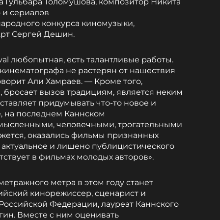
а Гульбара Толомушова, композитор Никита
 и сериалов
ародного конкурса киномузыки,
Арт Сергей Дешин.
ival любопытная, есть талантливые работы.
 кинематографа не растерян от нашествия
ворит Али Хамраев. — Кроме того,
, бросает вызов традициям, является неким
ставляет придумывать что-то новое и
е, на последнем Каннском
мысленными, человечными, трогательными
ажется, оказались фильмы признанных
м актуальное и лишено публицистического
тствует в фильмах молодых авторов».
тражного метра в этом году станет
ийский кинорежиссер, сценарист и
Российской Федерации, лауреат Каннского
ин. Вместе с ним оценивать