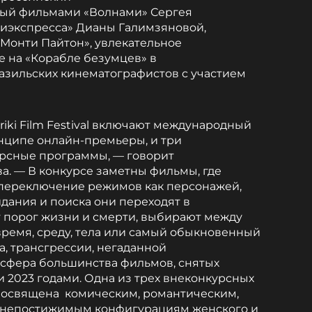
ный фильмами «Волнами» Сергея
Алиэкспресса» Дианы Галимзяновой,
Монти Пайтон», увлекательное
 на «Корабле безумцев» в
азильских кинематографистов с участием
riki Film Festival включают международный
нципе онлайн-премьеры, и три
рсные программы, — говорит
а. — В конкурсе заметны фильмы, где
 переключение режимов как персонажей,
дания и поиска они переходят в
т порог жизни и смерти, выбирают между
ремя, среду, тела или самый обыкновенный
а, трансгрессии, негаданной
осфера большинства фильмов, снятых
 2023 годами. Одна из трех внеконкурсных
 посвящена комическим, романтическим,
 непостижимым конфигурациям женского и