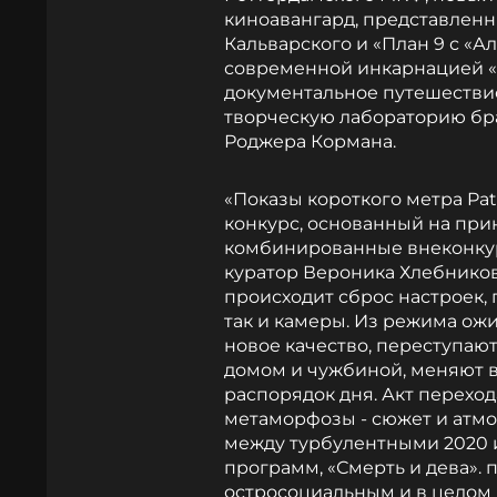
киноавангард, представлен
Кальварского и «План 9 с «
современной инкарнацией «
документальное путешествие
творческую лабораторию бр
Роджера Кормана.
«Показы короткого метра Pat
конкурс, основанный на при
комбинированные внеконку
куратор Вероника Хлебников
происходит сброс настроек,
так и камеры. Из режима ожи
новое качество, переступаю
домом и чужбиной, меняют в
распорядок дня. Акт переход
метаморфозы - сюжет и атм
между турбулентными 2020 и
программ, «Смерть и дева».
остросоциальным и в целом