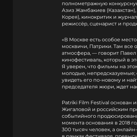
полнометражную конкурсную
Азиз Жамбакиев (Казахстан),
Корея), кинокритик и журнал
режиссёр, сценарист и прод
«В Москве есть особое место
москвичи, Патрики. Там все 
атмосфера, — говорит Павел 
кинофестиваль, который в эт
Я уверен, что фильмы на это
молодые, непредсказуемые; 
увидеть его по-новому и найт
председателя жюри, ждет на
Patriki Film Festival основ
Жигаловой и российским пр
событийного продюсировани
момента основания в 2018 г
300 тысяч человек, а онлай
в рамках фестиваля, превысил