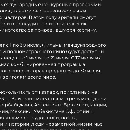
 международные конкурсные программы
молодых авторов с внеконкурсными
 мастеров. В этом году зрители смогут
жюри и присудить приз зрительских
-кинотеатре за понравившуюся картину.
дет с 1 по 30 июля. Фильмы международного
о и полнометражного кино будут доступны
 недель с 1 июля по 21 июля. С 17 июля их
сная комбинированная программа
ого кино, которая продлится до 30 июля.
 зрителям всего мира.
скольких тысяч заявок, присланных на
23 гг. Зрители смогут посмотреть молодое и
Азербайджана, Аргентины, Бразилии, Индии,
нии, Мексики, Узбекистана, Эфиопии и
их фильмов — художники, поэты,
 и истории, люди незаметной жизни, чье