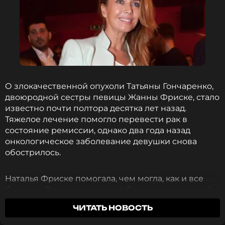
Фото: Анна Салынская/ИТАР-ТАСС
Появилось видео с Заворотнюк и
Фриске, умершими от одной болезни
2 года назад
Новость по теме >
О злокачественной опухоли Татьяны Гончаренко,
двоюродной сестры певицы Жанны Фриске, стало
известно почти полтора десятка лет назад.
Читайте нас в Одноклассниках,
Тяжелое лечение помогло перевести рак в
чтобы оставаться в курсе событий
состояние ремиссии, однако два года назад
онкологическое заболевание девушки снова
обострилось.
ПОДПИСАТЬСЯ
Наталья Фриске помогала, чем могла, как и все
близкие. Она прошла через боль потери родной
сестры (певица умерла от глиобластомы мозга),
ССЫЛКА
ЧИТАТЬ НОВОСТЬ
поэтому не могла равнодушно смотреть на то, что
происходит с ее родственницей. Экс-солистка