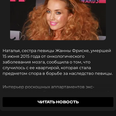
Онкологические заболевания нередко имеют
тенденцию к наследованию. Похоже, что в семье
Жанны Фриске наблюдается именно такое
явление, ведь сама певица скончалась в 2015-м
году, 15 июня, а сестра ее отца ушла из жизни в
2011-м — и тоже от онкологии.
Фото: Елизавета Клементьева/ТАСС
Наталья, сестра певицы Жанны Фриске, умершей
15 июня 2015 года от онкологического
заболевания мозга, сообщила о том, что
Читайте нас в Телеграме, чтобы
случилось с ее квартирой, которая стала
оставаться в курсе событий
предметом спора в борьбе за наследство певицы.
ПОДПИСАТЬСЯ
Интерьер роскошных аппартаментов экс-
солистки группы «Блестящие» создавался самой
артисткой и известными дизайнерами. Фриске
ЧИТАТЬ НОВОСТЬ
выбрала для стен, мебели и кафеля персиково-
ССЫЛКА
бежевые тона.