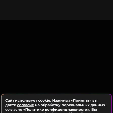
В спальне на стене, в изголовье кровати,
красуется огромная фреска с изображением
замка у моря, в кухне стоят бокалы и дорогая
посуда, а в прихожей — стеллаж с обувью Жанны.
Везде висят картины и расставлены фарфоровые
статуэтки.
Сестра звезды призналась, что после того, как
наследство было поделено между родителями
певицы и ее сыном, жилплощадь, стоящая
десятки миллионов рублей осталась нетронутой.
Сайт использует cookie. Нажимая «Принять» вы
даете
согласие
на обработку персональных данных
согласно
«Политике конфиденциальности»
. Вы