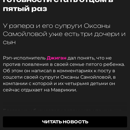
пятый раз
У рэпера и его супруги Оксаны
ССЫЛКА
Самойловой уже есть три дочери и
сын
Рэп-исполнитель
Джиган
дал понять, что не
против появления в своей семье пятого ребенка.
Об этом он написал в комментариях к посту в
соцсети своей супруги Оксаны Самойловой, в
компании с которой и их четырьмя детьми он
сейчас отдыхает на Маврикии.
Блогерша и бизнеследи вспомнила, что именно
здесь в свое время они с мужем узнали, что у них
ЧИТАТЬ НОВОСТЬ
появится младший сын, которого после рождения
назвали Давидом. «4 года назад Маврикий