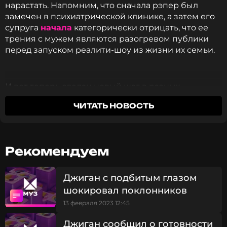
нарастать. Напомним, что сначала рэпер был
замечен в психиатрической клинике, а затем его
супруга
начала
категорически отрицать, что ее
трения с мужем являются разогревом публики
перед запуском реалити-шоу из жизни их семьи.
И вот теперь сделан новый шаг в разных
направлениях. Блогерша и бизнес-леди уледела
ЧИТАТЬ НОВОСТЬ
на отдых в Сочи, забрав с собой четырех детей
рэпера, но самого его оставив в Москве. Об этом
Самойлова написала у себя в соцсетях, намекнув
при этом, что в семье действительно могут быть
Рекомендуем
проблемы.
Джиган с подбитым глазом
«Я сейчас нахожусь в максимально странном
шокировал поклонников
состоянии и не могу быть до конца откровенной
с вами. Но, я думаю, вы и так все понимаете. И
13 февраля 2023 12:45
какое счастье, что у меня есть такая прекрасная
Джиган сообщил о готовности
поддерживающая семья», - сообщила Оксана