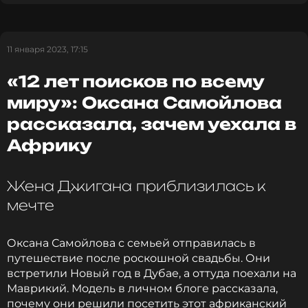
подарил нам сына. В этот раз надеюсь обойдется
только приятными воспоминаниями», - написала
33-летняя Самойлова в подписи к семейному
11 января 2023, 17:15
фото (орфография авторская - прим.ред.).
«12 лет поисков по всему
Музыкант не замедлил отметиться в
миру»: Оксана Самойлова
комментариях. «Остров принял! Я готов на 5», -
рассказала, зачем уехала в
написал в ответ рэпер. Впрочем, супруга
отнеслась к высказанному скептически, отметив,
Африку
что ее благоверный неоднократно жаловался на
тяготы семейной жизни.
Жена Джигана приблизилась к
мечте
Ранее мы сообщали, что Джиган в плавках
повторил танец Уэнсдэй Аддамс.
Оксана Самойлова с семьей отправилась в
путешествие после роскошной свадьбы. Они
Джиган
встретили Новый год в Дубае, а оттуда поехали на
Музыкант, Певец
Маврикий. Модель в личном блоге рассказала,
Жанры: R&B, Рэп / Хип-Хоп
почему они решили посетить этот африканский